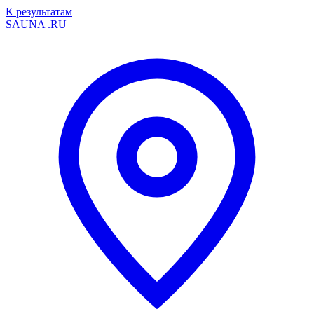
К результатам
SAUNA
.RU