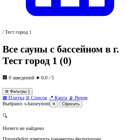
/
Тест город 1
Все сауны с бассейном в г.
Тест город 1
(0)
🏢 0 заведений
★
0.0 / 5
⚙
Фильтры
1
▦
Плитка
≣
Список
📍
Карта
📡
Рядом
Выбрано:
s-basseynom
✕
Сбросить
🔍
Ничего не найдено
Попробуйте изменить параметры фильтрации