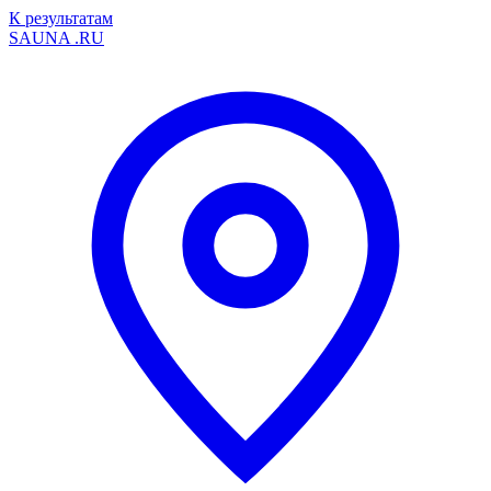
К результатам
SAUNA
.RU