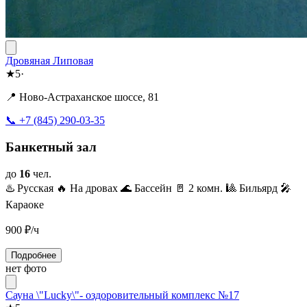
Дровяная Липовая
★
5
·
📍 Ново-Астраханское шоссе, 81
📞 +7 (845) 290-03-35
Банкетный зал
до
16
чел.
♨️ Русская
🔥 На дровах
🌊 Бассейн
🚪 2 комн.
🎱 Бильярд
🎤
Караоке
900
₽/ч
Подробнее
нет фото
Сауна \"Lucky\"- оздоровительный комплекс №17