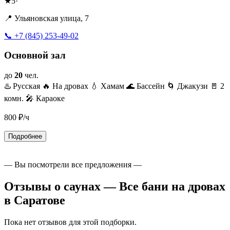
★
5
·
📍 Ульяновская улица, 7
📞 +7 (845) 253-49-02
Основной зал
до
20
чел.
♨️ Русская
🔥 На дровах
💧 Хамам
🌊 Бассейн
🌀 Джакузи
🚪 2
комн.
🎤 Караоке
800
₽/ч
Подробнее
— Вы посмотрели все предложения —
Отзывы о саунах — Все бани на дровах
в Саратове
Пока нет отзывов для этой подборки.