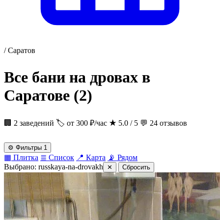
/
Саратов
Все бани на дровах в
Саратове
(2)
🏢 2 заведений
🏷 от 300 ₽/час
★
5.0 / 5
💬 24 отзывов
⚙
Фильтры
1
▦
Плитка
≣
Список
📍
Карта
📡
Рядом
Выбрано:
russkaya-na-drovakh
✕
Сбросить