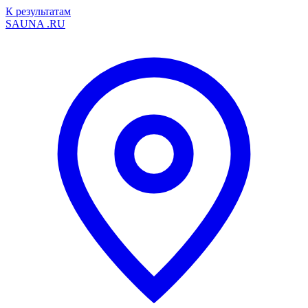
К результатам
SAUNA
.RU