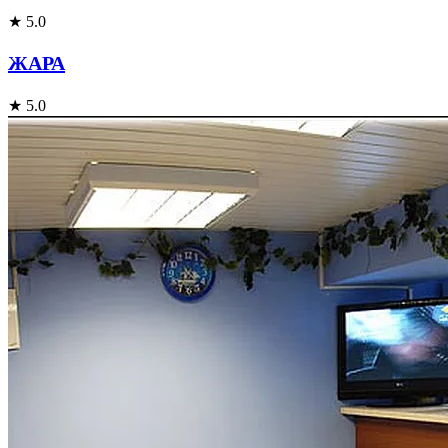
★ 5.0
ЖАРА
★ 5.0