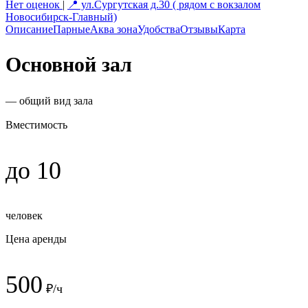
Нет оценок
|
📍 ул.Сургутская д.30 ( рядом с вокзалом
Новосибирск-Главный)
Описание
Парные
Аква зона
Удобства
Отзывы
Карта
Основной зал
— общий вид зала
Вместимость
до 10
человек
Цена аренды
500
₽/ч