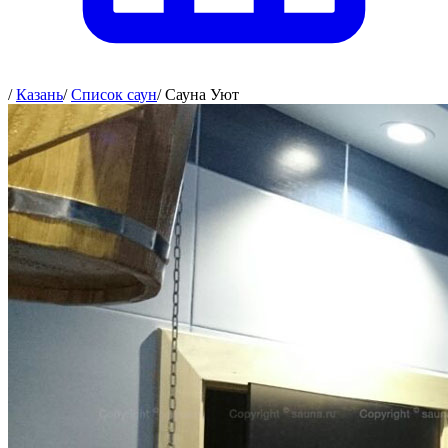
/
Казань
/
Список саун
/
Сауна Уют