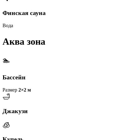
Финская сауна
Вода
Аква зона
🏊
Бассейн
Размер
2×2 м
🛁
Джакузи
🧊
Купель