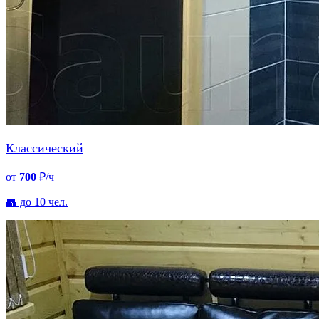
Классический
от
700
₽/ч
👥 до 10 чел.