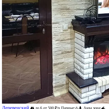
Деревенский
👥 до 6
от 500
₽/ч
Парные:
♨️
🌲
Аква зона:
🌊