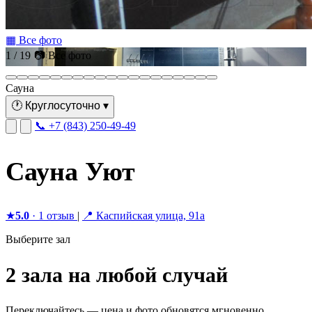
▦ Все фото
1 / 19
📷 Все фото
Сауна
🕐
Круглосуточно
▾
📞 +7 (843) 250-49-49
Сауна Уют
★
5.0
· 1 отзыв
|
📍 Каспийская улица, 91а
Выберите зал
2 зала на любой случай
Переключайтесь — цена и фото обновятся мгновенно