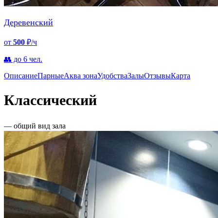
Деревенский
от
500
₽/ч
👥 до 6 чел.
Описание
Парные
Аква зона
Удобства
Залы
Отзывы
Карта
Классический
— общий вид зала