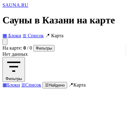
SAUNA
.RU
Сауны в Казани на карте
▦ Блоки
≣ Список
📍 Карта
На карте:
0
/
0
Фильтры
Нет данных
Фильтры
▦
Блоки
≣
Список
📍
Карта
☰
Найдено