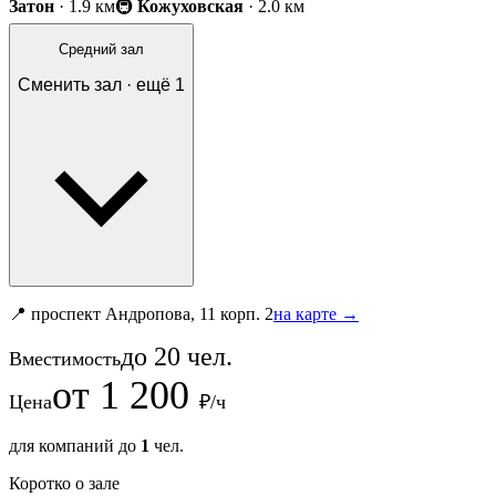
Затон
· 1.9 км
🚇
Кожуховская
· 2.0 км
Средний зал
Сменить зал · ещё
1
📍 проспект Андропова, 11 корп. 2
на карте →
до
20
чел.
Вместимость
от
1 200
Цена
₽/ч
для компаний до
1
чел.
Коротко о зале