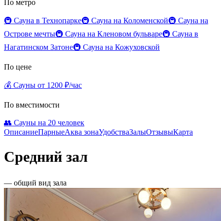
По метро
🚇 Сауна в Технопарке
🚇 Сауна на Коломенской
🚇 Сауна на
Острове мечты
🚇 Сауна на Кленовом бульваре
🚇 Сауна в
Нагатинском Затоне
🚇 Сауна на Кожуховской
По цене
💰 Сауны от 1200 ₽/час
По вместимости
👥 Сауны на 20 человек
Описание
Парные
Аква зона
Удобства
Залы
Отзывы
Карта
Средний зал
— общий вид зала