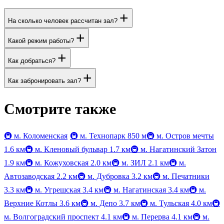
+
На сколько человек рассчитан зал?
+
Какой режим работы?
+
Как добраться?
+
Как забронировать зал?
Смотрите также
🚇
м. Коломенская
🚇
м. Технопарк
850 м
🚇
м. Остров мечты
1.6 км
🚇
м. Кленовый бульвар
1.7 км
🚇
м. Нагатинский Затон
1.9 км
🚇
м. Кожуховская
2.0 км
🚇
м. ЗИЛ
2.1 км
🚇
м.
Автозаводская
2.2 км
🚇
м. Дубровка
3.2 км
🚇
м. Печатники
3.3 км
🚇
м. Угрешская
3.4 км
🚇
м. Нагатинская
3.4 км
🚇
м.
Верхние Котлы
3.6 км
🚇
м. Депо
3.7 км
🚇
м. Тульская
4.0 км
🚇
м. Волгоградский проспект
4.1 км
🚇
м. Перерва
4.1 км
🚇
м.