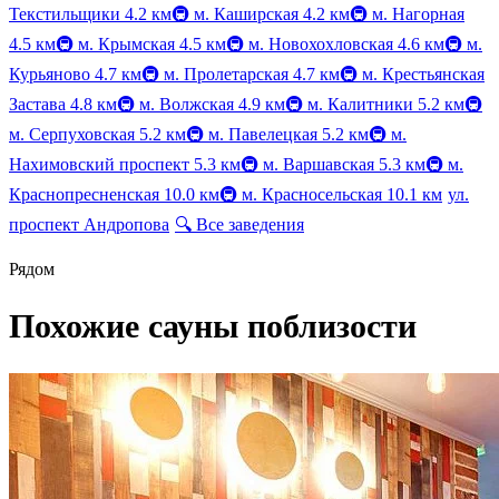
Текстильщики
4.2 км
🚇
м. Каширская
4.2 км
🚇
м. Нагорная
4.5 км
🚇
м. Крымская
4.5 км
🚇
м. Новохохловская
4.6 км
🚇
м.
Курьяново
4.7 км
🚇
м. Пролетарская
4.7 км
🚇
м. Крестьянская
Застава
4.8 км
🚇
м. Волжская
4.9 км
🚇
м. Калитники
5.2 км
🚇
м. Серпуховская
5.2 км
🚇
м. Павелецкая
5.2 км
🚇
м.
Нахимовский проспект
5.3 км
🚇
м. Варшавская
5.3 км
🚇
м.
Краснопресненская
10.0 км
🚇
м. Красносельская
10.1 км
ул.
проспект Андропова
🔍
Все заведения
Рядом
Похожие сауны поблизости