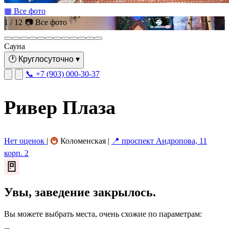
▦ Все фото
1 / 12
📷 Все фото
Сауна
🕐
Круглосуточно
▾
📞 +7 (903) 000-30-37
Ривер Плаза
Нет оценок
|
🚇
Коломенская
|
📍 проспект Андропова, 11
корп. 2
🚪
Увы, заведение закрылось.
Вы можете выбрать места, очень схожие по параметрам: