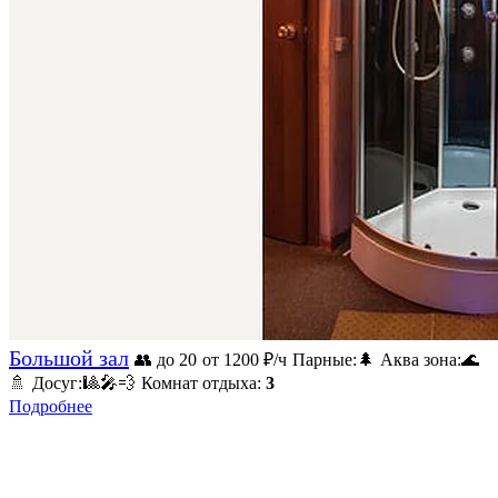
Большой зал
👥 до 20
от 1200
₽/ч
Парные:
🌲
Аква зона:
🌊
🚿
Досуг:
🎱
🎤
💨
Комнат отдыха:
3
Подробнее