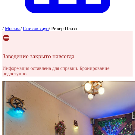
/
Москва
/
Список саун
/
Ривер Плаза
⛔
Заведение закрыто навсегда
Информация оставлена для справки. Бронирование
недоступно.