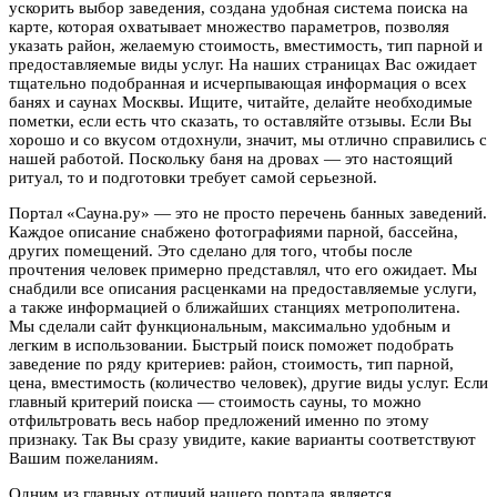
ускорить выбор заведения, создана удобная система поиска на
карте, которая охватывает множество параметров, позволяя
указать район, желаемую стоимость, вместимость, тип парной и
предоставляемые виды услуг. На наших страницах Вас ожидает
тщательно подобранная и исчерпывающая информация о всех
банях и саунах Москвы. Ищите, читайте, делайте необходимые
пометки, если есть что сказать, то оставляйте отзывы. Если Вы
хорошо и со вкусом отдохнули, значит, мы отлично справились с
нашей работой. Поскольку баня на дровах — это настоящий
ритуал, то и подготовки требует самой серьезной.
Портал «Сауна.ру» — это не просто перечень банных заведений.
Каждое описание снабжено фотографиями парной, бассейна,
других помещений. Это сделано для того, чтобы после
прочтения человек примерно представлял, что его ожидает. Мы
снабдили все описания расценками на предоставляемые услуги,
а также информацией о ближайших станциях метрополитена.
Мы сделали сайт функциональным, максимально удобным и
легким в использовании. Быстрый поиск поможет подобрать
заведение по ряду критериев: район, стоимость, тип парной,
цена, вместимость (количество человек), другие виды услуг. Если
главный критерий поиска — стоимость сауны, то можно
отфильтровать весь набор предложений именно по этому
признаку. Так Вы сразу увидите, какие варианты соответствуют
Вашим пожеланиям.
Одним из главных отличий нашего портала является