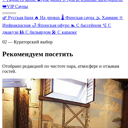
👑
VIP Сауны
🌿
Русская баня
🔥
На дровах
🌡️
Финская сауна
🌫️
Хаммам
🔆
Инфракрасная
🛁
Японская офуро
🏊
С бассейном
🫧
С
джакузи
🎱
С бильярдом
🎤
С караоке
02 — Кураторский выбор
Рекомендуем посетить
Отобрано редакцией по чистоте пара, атмосфере и отзывам
гостей.