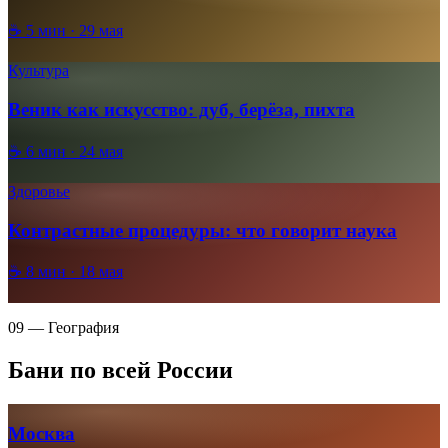
☕
5
мин ·
29 мая
Культура
Веник как искусство: дуб, берёза, пихта
☕
6
мин ·
24 мая
Здоровье
Контрастные процедуры: что говорит наука
☕
8
мин ·
18 мая
09 — География
Бани по всей России
Москва