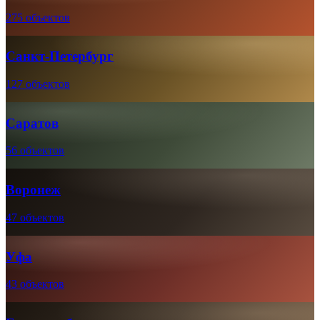
275 объектов
Санкт-Петербург
127 объектов
Саратов
56 объектов
Воронеж
47 объектов
Уфа
43 объектов