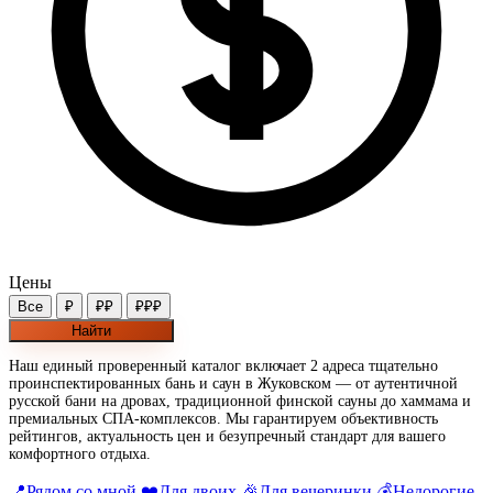
Цены
Все
₽
₽₽
₽₽₽
Найти
Наш единый проверенный каталог включает 2 адреса тщательно
проинспектированных бань и саун в Жуковском — от аутентичной
русской бани на дровах, традиционной финской сауны до хаммама и
премиальных СПА-комплексов. Мы гарантируем объективность
рейтингов, актуальность цен и безупречный стандарт для вашего
комфортного отдыха.
📍
Рядом со мной
❤️
Для двоих
🎉
Для вечеринки
💰
Недорогие