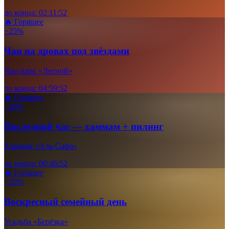
до конца:
02
:
11
:
50
🔥 Горящее
−25%
Чан на дровах под звёздами
Чан-парк «Лесной»
до конца:
04
:
59
:
50
🔥 Горящее
−40%
Последний час — хаммам + пилинг
Хаммам «Аль-Сафа»
до конца:
00
:
46
:
50
🔥 Горящее
−20%
Воскресный семейный день
Усадьба «Берёзка»