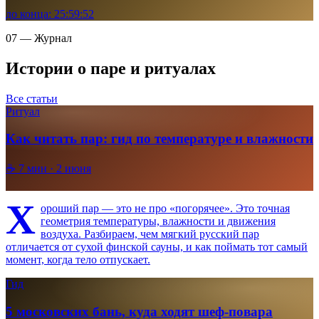
до конца:
25
:
59
:
50
07 — Журнал
Истории о паре и ритуалах
Все статьи
Ритуал
Как читать пар: гид по температуре и влажности
☕
7
мин ·
2 июня
Х
ороший пар — это не про «погорячее». Это точная
геометрия температуры, влажности и движения
воздуха. Разбираем, чем мягкий русский пар
отличается от сухой финской сауны, и как поймать тот самый
момент, когда тело отпускает.
Гид
5 московских бань, куда ходят шеф-повара