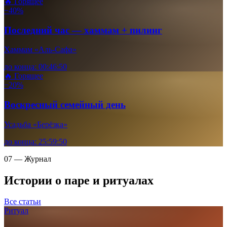
🔥 Горящее
−40%
Последний час — хаммам + пилинг
Хаммам «Аль-Сафа»
до конца:
00
:
46
:
48
🔥 Горящее
−20%
Воскресный семейный день
Усадьба «Берёзка»
до конца:
25
:
59
:
48
07 — Журнал
Истории о паре и ритуалах
Все статьи
Ритуал