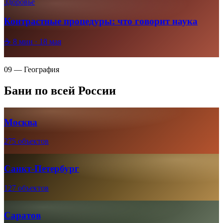
Здоровье
Контрастные процедуры: что говорит наука
☕
8
мин ·
18 мая
09 — География
Бани по всей России
Москва
275 объектов
Санкт-Петербург
127 объектов
Саратов