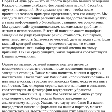
Портал «Сауна.ру» — это не просто перечень банных заведений.
Каждое описание снабжено фотографиями парной, бассейна,
других помещений. Это сделано для того, чтобы после
прочтения человек примерно представлял, что его ожидает. Мы
снабдили все описания расценками на предоставляемые услуги,
а также информацией о ближайших станциях метрополитена.
Мы сделали сайт функциональным, максимально удобным и
легким в использовании. Быстрый поиск поможет подобрать
заведение по ряду критериев: район, стоимость, тип парной,
цена, вместимость (количество человек), другие виды услуг. Если
главный критерий поиска — стоимость сауны, то можно
отфильтровать весь набор предложений именно по этому
признаку. Так Вы сразу увидите, какие варианты соответствуют
Вашим пожеланиям.
Одним из главных отличий нашего портала является
возможность оставлять отзывы после посещения конкретного
заведения столицы. Также можно почитать мнения и других
посетителей. После того как Вами была «проинспектирована» та
или иная русская, турецкая или японская баня, можете оставить
свой отзыв. Так ли хорош сервис, как это написано в описании,
соответствуют ли фотографии внутреннего убранства
действительности и т. д. Этим Вы окажете огромную услугу
следующему, кто будет искать банное заведение по
аналогичному запросу. Указав, что сауну или баню Вы нашли
посредством поиска информации на нашем портале, можете
рассчитывать на льготы при посещении этих заведений или на