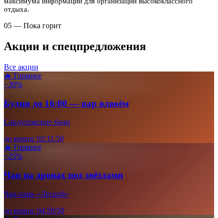
максимума информации для организации высококлассного
отдыха.
05 — Пока горит
Акции и спецпредложения
Все акции
🔥 Горящее
−30%
Будни до 16:00 — пар вдвоём
Сандуновские бани
до конца:
02
:
11
:
48
🔥 Горящее
−25%
Чан на дровах под звёздами
Чан-парк «Лесной»
до конца:
04
:
59
:
48