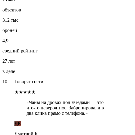
объектов
312 тыс
броней
4,9
средний рейтинг
27 лет
в деле
10 — Говорят гости
★★★★★
«
Идеально для двоих: тишина, лес,
бассейн. Сервис на уровне дорогого
отеля.
»
АП
Анна и Павел