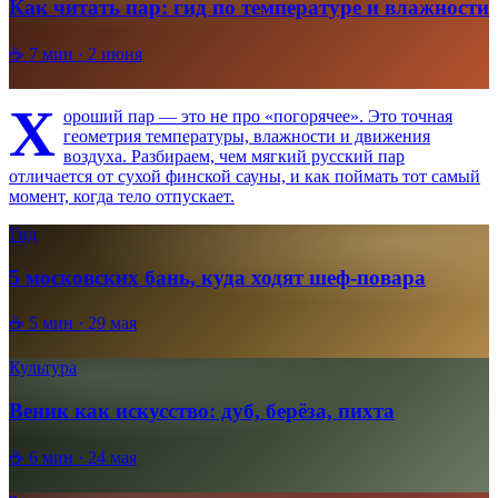
Как читать пар: гид по температуре и влажности
☕
7
мин ·
2 июня
Х
ороший пар — это не про «погорячее». Это точная
геометрия температуры, влажности и движения
воздуха. Разбираем, чем мягкий русский пар
отличается от сухой финской сауны, и как поймать тот самый
момент, когда тело отпускает.
Гид
5 московских бань, куда ходят шеф-повара
☕
5
мин ·
29 мая
Культура
Веник как искусство: дуб, берёза, пихта
☕
6
мин ·
24 мая