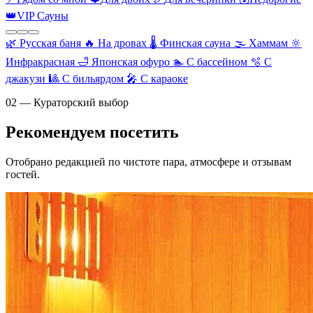
👑
VIP Сауны
🌿
Русская баня
🔥
На дровах
🌡️
Финская сауна
🌫️
Хаммам
🔆
Инфракрасная
🛁
Японская офуро
🏊
С бассейном
🫧
С
джакузи
🎱
С бильярдом
🎤
С караоке
02 — Кураторский выбор
Рекомендуем посетить
Отобрано редакцией по чистоте пара, атмосфере и отзывам
гостей.