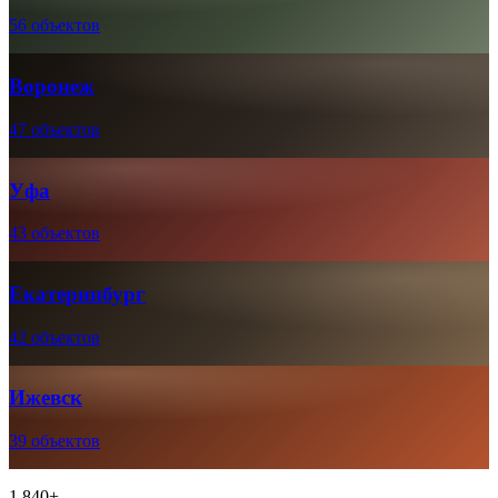
56 объектов
Воронеж
47 объектов
Уфа
43 объектов
Екатеринбург
42 объектов
Ижевск
39 объектов
1 840+