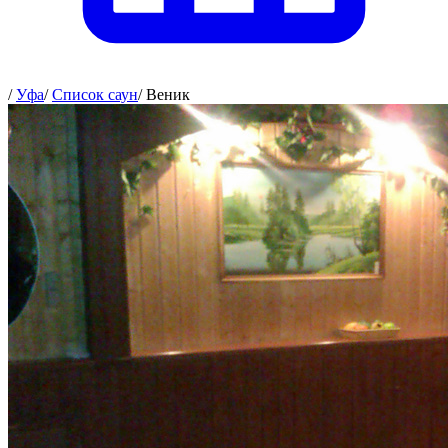
/
Уфа
/
Список саун
/
Веник