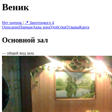
Веник
Нет оценок
|
📍 Запотоцкого 4
Описание
Парные
Аква зона
Удобства
Отзывы
Карта
Основной зал
— общий вид зала