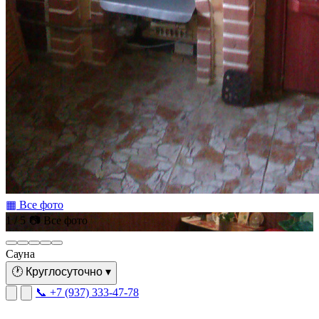
▦ Все фото
1 / 5
📷 Все фото
Сауна
🕐
Круглосуточно
▾
📞 +7 (937) 333-47-78