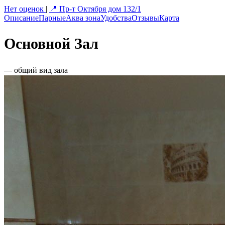
Нет оценок
|
📍 Пр-т Октября дом 132/1
Описание
Парные
Аква зона
Удобства
Отзывы
Карта
Основной Зал
— общий вид зала