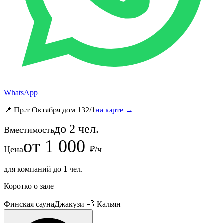
WhatsApp
📍 Пр-т Октября дом 132/1
на карте →
до
2
чел.
Вместимость
от
1 000
Цена
₽/ч
для компаний до
1
чел.
Коротко о зале
Финская сауна
Джакузи
💨 Кальян