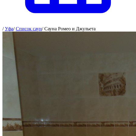
/
Уфа
/
Список саун
/
Сауна Ромео и Джульета