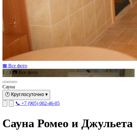
▦ Все фото
1 / 3
📷 Все фото
Сауна
🕐
Круглосуточно
▾
📞 +7 (905) 002-46-05
Сауна Ромео и Джульета