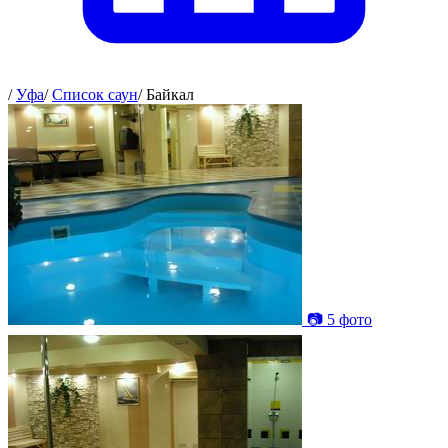
/
Уфа
/
Список саун
/
Байкал
📷 5 фото