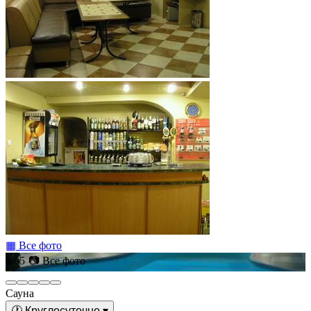
▦ Все фото
1 / 5
📷 Все фото
Сауна
🕐
Круглосуточно
▾