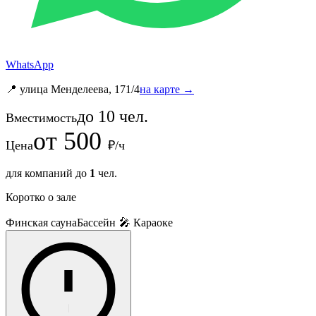
WhatsApp
📍 улица Менделеева, 171/4
на карте →
до
10
чел.
Вместимость
от
500
Цена
₽/ч
для компаний до
1
чел.
Коротко о зале
Финская сауна
Бассейн
🎤 Караоке