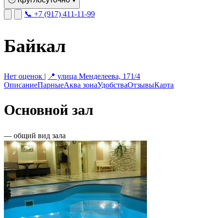
📞 +7 (917) 411-11-99
Байкал
Нет оценок
|
📍 улица Менделеева, 171/4
Описание
Парные
Аква зона
Удобства
Отзывы
Карта
Основной зал
— общий вид зала