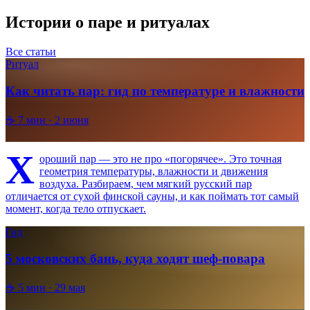
Истории о паре и ритуалах
Все статьи
Ритуал
Как читать пар: гид по температуре и влажности
☕
7
мин ·
2 июня
Х
ороший пар — это не про «погорячее». Это точная
геометрия температуры, влажности и движения
воздуха. Разбираем, чем мягкий русский пар
отличается от сухой финской сауны, и как поймать тот самый
момент, когда тело отпускает.
Гид
5 московских бань, куда ходят шеф-повара
☕
5
мин ·
29 мая