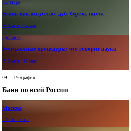
Культура
Веник как искусство: дуб, берёза, пихта
☕
6
мин ·
24 мая
Здоровье
Контрастные процедуры: что говорит наука
☕
8
мин ·
18 мая
09 — География
Бани по всей России
Москва
275 объектов