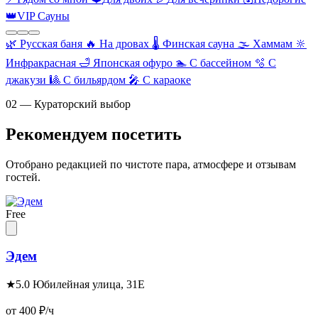
👑
VIP Сауны
🌿
Русская баня
🔥
На дровах
🌡️
Финская сауна
🌫️
Хаммам
🔆
Инфракрасная
🛁
Японская офуро
🏊
С бассейном
🫧
С
джакузи
🎱
С бильярдом
🎤
С караоке
02 — Кураторский выбор
Рекомендуем посетить
Отобрано редакцией по чистоте пара, атмосфере и отзывам
гостей.
Free
Эдем
★
5.0
Юбилейная улица, 31Е
от 400
₽/ч