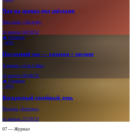
Чан на дровах под звёздами
Чан-парк «Лесной»
до конца:
04
:
59
:
49
🔥 Горящее
−40%
Последний час — хаммам + пилинг
Хаммам «Аль-Сафа»
до конца:
00
:
46
:
49
🔥 Горящее
−20%
Воскресный семейный день
Усадьба «Берёзка»
до конца:
25
:
59
:
49
07 — Журнал