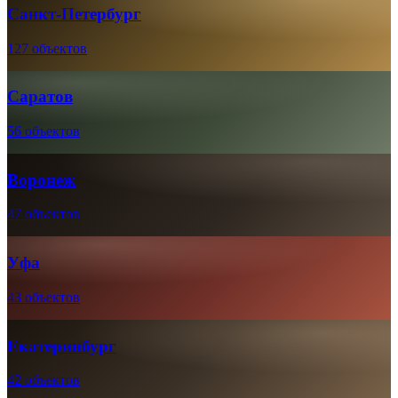
Санкт-Петербург
127 объектов
Саратов
56 объектов
Воронеж
47 объектов
Уфа
43 объектов
Екатеринбург
42 объектов