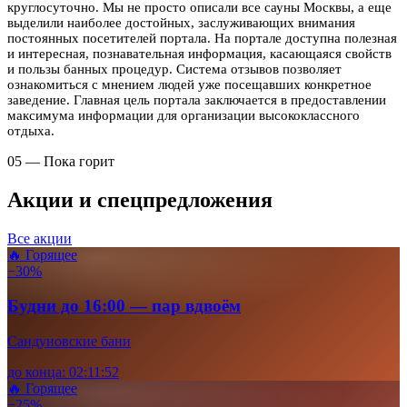
круглосуточно. Мы не просто описали все сауны Москвы, а еще
выделили наиболее достойных, заслуживающих внимания
постоянных посетителей портала. На портале доступна полезная
и интересная, познавательная информация, касающаяся свойств
и пользы банных процедур. Система отзывов позволяет
ознакомиться с мнением людей уже посещавших конкретное
заведение. Главная цель портала заключается в предоставлении
максимума информации для организации высококлассного
отдыха.
05 — Пока горит
Акции и спецпредложения
Все акции
🔥 Горящее
−30%
Будни до 16:00 — пар вдвоём
Сандуновские бани
до конца:
02
:
11
:
49
🔥 Горящее
−25%