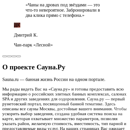
«
Чаны на дровах под звёздами — это
что-то невероятное. Забронировали в
два клика прямо с телефона.
»
ДК
Дмитрий К.
Чан-парк «Лесной»
★★★★★
«
Идеально для двоих: тишина, лес,
бассейн. Сервис на уровне дорогого
отеля.
»
АП
Анна и Павел
Усадьба «Берёзка»
О проекте Сауна.Ру