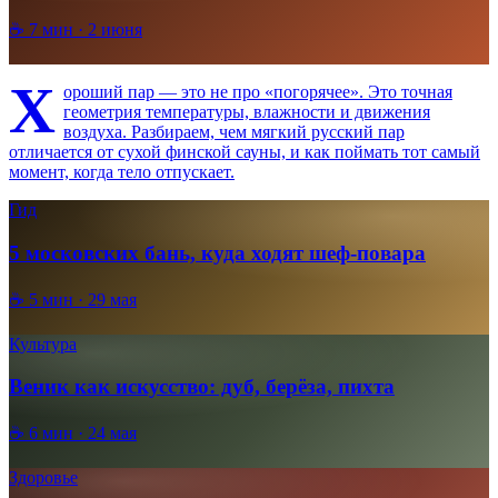
☕
7
мин ·
2 июня
Х
ороший пар — это не про «погорячее». Это точная
геометрия температуры, влажности и движения
воздуха. Разбираем, чем мягкий русский пар
отличается от сухой финской сауны, и как поймать тот самый
момент, когда тело отпускает.
Гид
5 московских бань, куда ходят шеф-повара
☕
5
мин ·
29 мая
Культура
Веник как искусство: дуб, берёза, пихта
☕
6
мин ·
24 мая
Здоровье