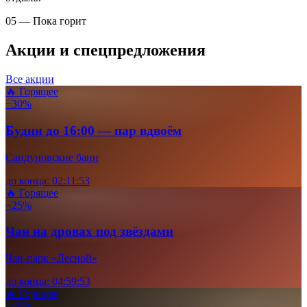
05 — Пока горит
Акции и спецпредложения
Все акции
🔥 Горящее
−30%
Будни до 16:00 — пар вдвоём
Сандуновские бани
до конца:
02
:
11
:
52
🔥 Горящее
−25%
Чан на дровах под звёздами
Чан-парк «Лесной»
до конца:
04
:
59
:
52
🔥 Горящее
−40%