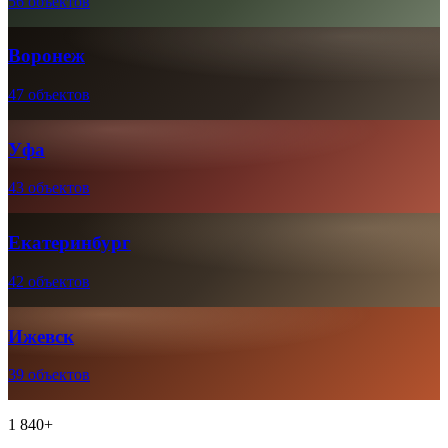
56 объектов
Воронеж
47 объектов
Уфа
43 объектов
Екатеринбург
42 объектов
Ижевск
39 объектов
1 840+