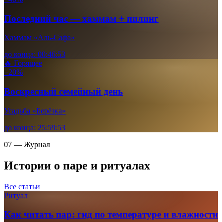
Последний час — хаммам + пилинг
Хаммам «Аль-Сафа»
до конца:
00
:
46
:
52
🔥 Горящее
−20%
Воскресный семейный день
Усадьба «Берёзка»
до конца:
25
:
59
:
52
07 — Журнал
Истории о паре и ритуалах
Все статьи
Ритуал
Как читать пар: гид по температуре и влажности