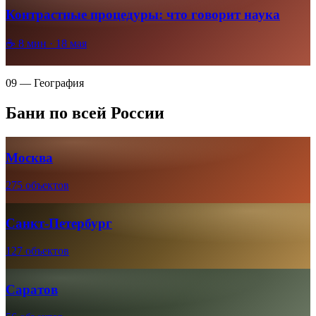
Контрастные процедуры: что говорит наука
☕
8
мин ·
18 мая
09 — География
Бани по всей России
Москва
275 объектов
Санкт-Петербург
127 объектов
Саратов