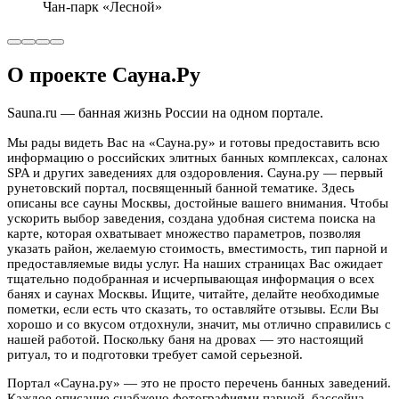
Чан-парк «Лесной»
О проекте Сауна.Ру
Sauna.ru — банная жизнь России на одном портале.
Мы рады видеть Вас на «Сауна.ру» и готовы предоставить всю
информацию о российских элитных банных комплексах, салонах
SPA и других заведениях для оздоровления. Сауна.ру — первый
рунетовский портал, посвященный банной тематике. Здесь
описаны все сауны Москвы, достойные вашего внимания. Чтобы
ускорить выбор заведения, создана удобная система поиска на
карте, которая охватывает множество параметров, позволяя
указать район, желаемую стоимость, вместимость, тип парной и
предоставляемые виды услуг. На наших страницах Вас ожидает
тщательно подобранная и исчерпывающая информация о всех
банях и саунах Москвы. Ищите, читайте, делайте необходимые
пометки, если есть что сказать, то оставляйте отзывы. Если Вы
хорошо и со вкусом отдохнули, значит, мы отлично справились с
нашей работой. Поскольку баня на дровах — это настоящий
ритуал, то и подготовки требует самой серьезной.
Портал «Сауна.ру» — это не просто перечень банных заведений.
Каждое описание снабжено фотографиями парной, бассейна,