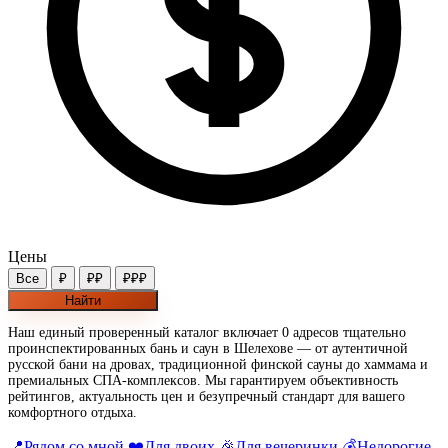
Цены
Все
₽
₽₽
₽₽₽
Найти
Наш единый проверенный каталог включает 0 адресов тщательно
проинспектированных бань и саун в Шелехове — от аутентичной
русской бани на дровах, традиционной финской сауны до хаммама и
премиальных СПА-комплексов. Мы гарантируем объективность
рейтингов, актуальность цен и безупречный стандарт для вашего
комфортного отдыха.
📍
Рядом со мной
❤️
Для двоих
🎉
Для вечеринки
💰
Недорогие