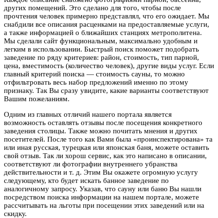
других помещений. Это сделано для того, чтобы после
прочтения человек примерно представлял, что его ожидает. Мы
снабдили все описания расценками на предоставляемые услуги,
а также информацией о ближайших станциях метрополитена.
Мы сделали сайт функциональным, максимально удобным и
легким в использовании. Быстрый поиск поможет подобрать
заведение по ряду критериев: район, стоимость, тип парной,
цена, вместимость (количество человек), другие виды услуг. Если
главный критерий поиска — стоимость сауны, то можно
отфильтровать весь набор предложений именно по этому
признаку. Так Вы сразу увидите, какие варианты соответствуют
Вашим пожеланиям.
Одним из главных отличий нашего портала является
возможность оставлять отзывы после посещения конкретного
заведения столицы. Также можно почитать мнения и других
посетителей. После того как Вами была «проинспектирована» та
или иная русская, турецкая или японская баня, можете оставить
свой отзыв. Так ли хорош сервис, как это написано в описании,
соответствуют ли фотографии внутреннего убранства
действительности и т. д. Этим Вы окажете огромную услугу
следующему, кто будет искать банное заведение по
аналогичному запросу. Указав, что сауну или баню Вы нашли
посредством поиска информации на нашем портале, можете
рассчитывать на льготы при посещении этих заведений или на
скидку.