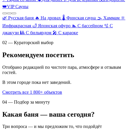
👑
VIP Сауны
🌿
Русская баня
🔥
На дровах
🌡️
Финская сауна
🌫️
Хаммам
🔆
Инфракрасная
🛁
Японская офуро
🏊
С бассейном
🫧
С
джакузи
🎱
С бильярдом
🎤
С караоке
02 — Кураторский выбор
Рекомендуем посетить
Отобрано редакцией по чистоте пара, атмосфере и отзывам
гостей.
В этом городе пока нет заведений.
Смотреть все 1 800+ объектов
04 — Подбор за минуту
Какая баня — ваша сегодня?
Три вопроса — и мы предложим то, что подойдёт