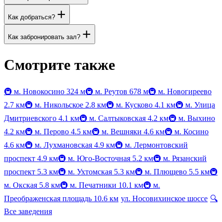
+
Как добраться?
+
Как забронировать зал?
Смотрите также
🚇
м. Новокосино
324 м
🚇
м. Реутов
678 м
🚇
м. Новогиреево
2.7 км
🚇
м. Никольское
2.8 км
🚇
м. Кусково
4.1 км
🚇
м. Улица
Дмитриевского
4.1 км
🚇
м. Салтыковская
4.2 км
🚇
м. Выхино
4.2 км
🚇
м. Перово
4.5 км
🚇
м. Вешняки
4.6 км
🚇
м. Косино
4.6 км
🚇
м. Лухмановская
4.9 км
🚇
м. Лермонтовский
проспект
4.9 км
🚇
м. Юго-Восточная
5.2 км
🚇
м. Рязанский
проспект
5.3 км
🚇
м. Ухтомская
5.3 км
🚇
м. Плющево
5.5 км
🚇
м. Окская
5.8 км
🚇
м. Печатники
10.1 км
🚇
м.
Преображенская площадь
10.6 км
ул. Носовихинское шоссе
🔍
Все заведения