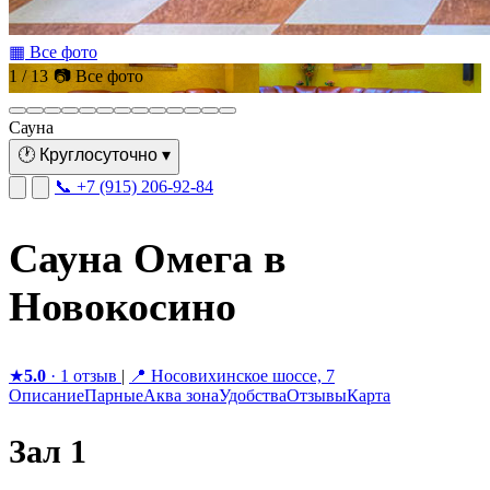
▦ Все фото
1 / 13
📷 Все фото
Сауна
🕐
Круглосуточно
▾
📞 +7 (915) 206-92-84
Сауна Омега в
Новокосино
★
5.0
· 1 отзыв
|
📍 Носовихинское шоссе, 7
Описание
Парные
Аква зона
Удобства
Отзывы
Карта
Зал 1