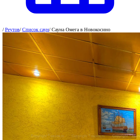
/
Реутов
/
Список саун
/
Сауна Омега в Новокосино