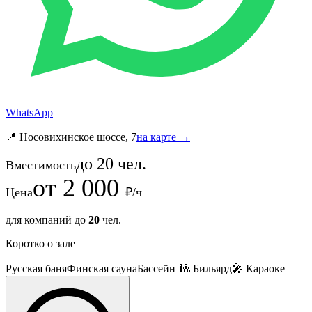
WhatsApp
📍 Носовихинское шоссе, 7
на карте →
до
20
чел.
Вместимость
от
2 000
Цена
₽/ч
для компаний до
20
чел.
Коротко о зале
Русская баня
Финская сауна
Бассейн
🎱 Бильярд
🎤 Караоке