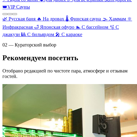
👑
VIP Сауны
🌿
Русская баня
🔥
На дровах
🌡️
Финская сауна
🌫️
Хаммам
🔆
Инфракрасная
🛁
Японская офуро
🏊
С бассейном
🫧
С
джакузи
🎱
С бильярдом
🎤
С караоке
02 — Кураторский выбор
Рекомендуем посетить
Отобрано редакцией по чистоте пара, атмосфере и отзывам
гостей.