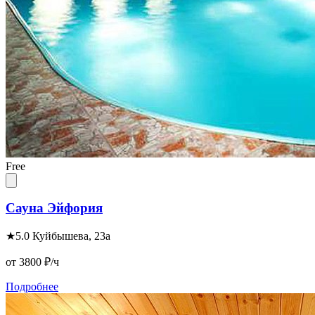
Free
Сауна Эйфория
★
5.0
Куйбышева, 23а
от 3800
₽/ч
Подробнее