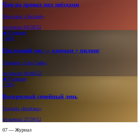
Чан на дровах под звёздами
Чан-парк «Лесной»
до конца:
04
:
59
:
49
🔥 Горящее
−40%
Последний час — хаммам + пилинг
Хаммам «Аль-Сафа»
до конца:
00
:
46
:
49
🔥 Горящее
−20%
Воскресный семейный день
Усадьба «Берёзка»
до конца:
25
:
59
:
49
07 — Журнал