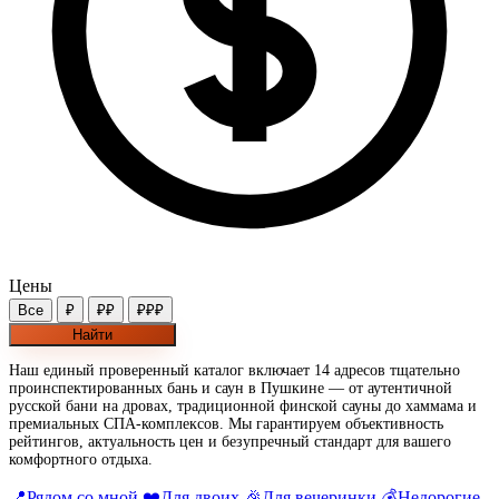
Цены
Все
₽
₽₽
₽₽₽
Найти
Наш единый проверенный каталог включает 14 адресов тщательно
проинспектированных бань и саун в Пушкине — от аутентичной
русской бани на дровах, традиционной финской сауны до хаммама и
премиальных СПА-комплексов. Мы гарантируем объективность
рейтингов, актуальность цен и безупречный стандарт для вашего
комфортного отдыха.
📍
Рядом со мной
❤️
Для двоих
🎉
Для вечеринки
💰
Недорогие