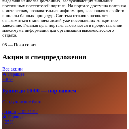
выделили наиболее достойных, заслуживающих внимания
постоянных посетителей портала. На портале доступна полезная
и интересная, познавательная информация, касающаяся свойств
и пользы банных процедур. Система отзывов позволяет
ознакомиться с мнением людей уже посещавших конкретное
заведение. Главная цель портала заключается в предоставлении
максимума информации для организации высококлассного
отдыха.
05 — Пока горит
Акции и спецпредложения
Все акции
🔥 Горящее
−30%
Будни до 16:00 — пар вдвоём
Сандуновские бани
до конца:
02
:
11
:
49
🔥 Горящее
−25%