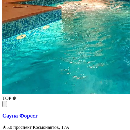
TOP ♚
Сауна Форест
★
5.0
проспект Космонавтов, 17А