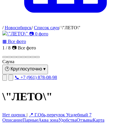
/
Новосибирск
/
Список саун
/
\"ЛЕТО\"
📷 0 фото
▦ Все фото
1 / 8
📷 Все фото
Сауна
🕐
Круглосуточно
▾
📞 +7 (961) 878-08-98
\"ЛЕТО\"
Нет оценок
|
📍 Г.Обь,переулок Усадебный 7
Описание
Парные
Аква зона
Удобства
Отзывы
Карта