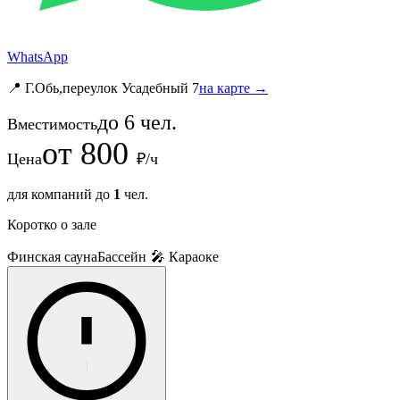
WhatsApp
📍 Г.Обь,переулок Усадебный 7
на карте →
до
6
чел.
Вместимость
от
800
Цена
₽/ч
для компаний до
1
чел.
Коротко о зале
Финская сауна
Бассейн
🎤 Караоке