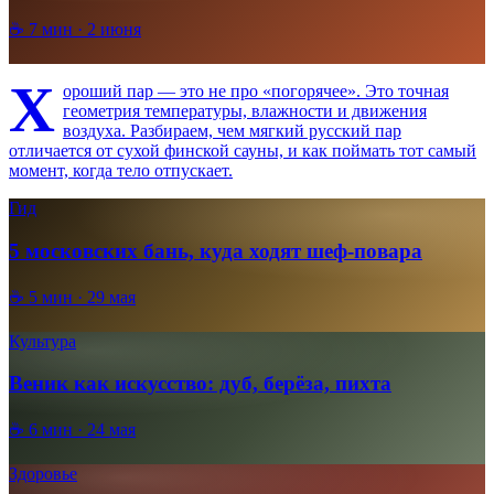
☕
7
мин ·
2 июня
Х
ороший пар — это не про «погорячее». Это точная
геометрия температуры, влажности и движения
воздуха. Разбираем, чем мягкий русский пар
отличается от сухой финской сауны, и как поймать тот самый
момент, когда тело отпускает.
Гид
5 московских бань, куда ходят шеф-повара
☕
5
мин ·
29 мая
Культура
Веник как искусство: дуб, берёза, пихта
☕
6
мин ·
24 мая
Здоровье