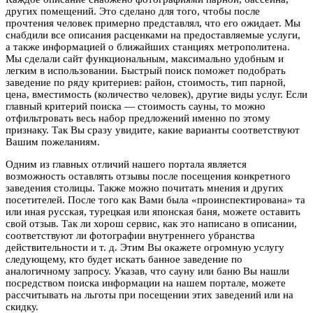
других помещений. Это сделано для того, чтобы после
прочтения человек примерно представлял, что его ожидает. Мы
снабдили все описания расценками на предоставляемые услуги,
а также информацией о ближайших станциях метрополитена.
Мы сделали сайт функциональным, максимально удобным и
легким в использовании. Быстрый поиск поможет подобрать
заведение по ряду критериев: район, стоимость, тип парной,
цена, вместимость (количество человек), другие виды услуг. Если
главный критерий поиска — стоимость сауны, то можно
отфильтровать весь набор предложений именно по этому
признаку. Так Вы сразу увидите, какие варианты соответствуют
Вашим пожеланиям.
Одним из главных отличий нашего портала является
возможность оставлять отзывы после посещения конкретного
заведения столицы. Также можно почитать мнения и других
посетителей. После того как Вами была «проинспектирована» та
или иная русская, турецкая или японская баня, можете оставить
свой отзыв. Так ли хорош сервис, как это написано в описании,
соответствуют ли фотографии внутреннего убранства
действительности и т. д. Этим Вы окажете огромную услугу
следующему, кто будет искать банное заведение по
аналогичному запросу. Указав, что сауну или баню Вы нашли
посредством поиска информации на нашем портале, можете
рассчитывать на льготы при посещении этих заведений или на
скидку.