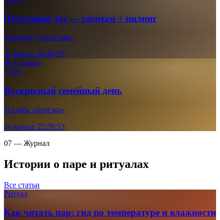
Последний час — хаммам + пилинг
Хаммам «Аль-Сафа»
до конца:
00
:
46
:
52
🔥 Горящее
−20%
Воскресный семейный день
Усадьба «Берёзка»
до конца:
25
:
59
:
52
07 — Журнал
Истории о паре и ритуалах
Все статьи
Ритуал
Как читать пар: гид по температуре и влажности