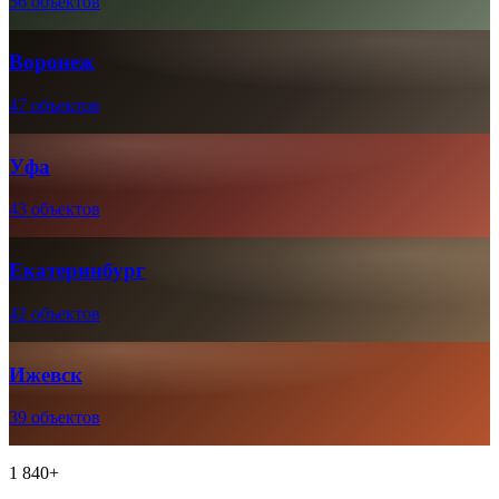
56 объектов
Воронеж
47 объектов
Уфа
43 объектов
Екатеринбург
42 объектов
Ижевск
39 объектов
1 840+