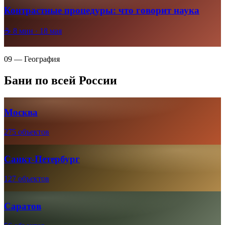
Контрастные процедуры: что говорит наука
☕
8
мин ·
18 мая
09 — География
Бани по всей России
Москва
275 объектов
Санкт-Петербург
127 объектов
Саратов