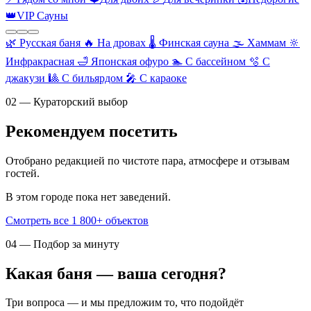
👑
VIP Сауны
🌿
Русская баня
🔥
На дровах
🌡️
Финская сауна
🌫️
Хаммам
🔆
Инфракрасная
🛁
Японская офуро
🏊
С бассейном
🫧
С
джакузи
🎱
С бильярдом
🎤
С караоке
02 — Кураторский выбор
Рекомендуем посетить
Отобрано редакцией по чистоте пара, атмосфере и отзывам
гостей.
В этом городе пока нет заведений.
Смотреть все 1 800+ объектов
04 — Подбор за минуту
Какая баня — ваша сегодня?
Три вопроса — и мы предложим то, что подойдёт