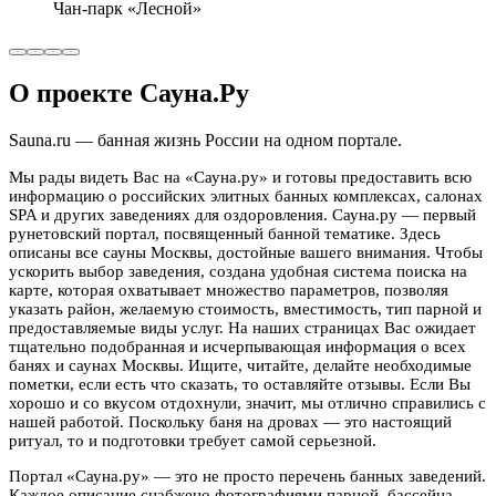
Чан-парк «Лесной»
О проекте Сауна.Ру
Sauna.ru — банная жизнь России на одном портале.
Мы рады видеть Вас на «Сауна.ру» и готовы предоставить всю
информацию о российских элитных банных комплексах, салонах
SPA и других заведениях для оздоровления. Сауна.ру — первый
рунетовский портал, посвященный банной тематике. Здесь
описаны все сауны Москвы, достойные вашего внимания. Чтобы
ускорить выбор заведения, создана удобная система поиска на
карте, которая охватывает множество параметров, позволяя
указать район, желаемую стоимость, вместимость, тип парной и
предоставляемые виды услуг. На наших страницах Вас ожидает
тщательно подобранная и исчерпывающая информация о всех
банях и саунах Москвы. Ищите, читайте, делайте необходимые
пометки, если есть что сказать, то оставляйте отзывы. Если Вы
хорошо и со вкусом отдохнули, значит, мы отлично справились с
нашей работой. Поскольку баня на дровах — это настоящий
ритуал, то и подготовки требует самой серьезной.
Портал «Сауна.ру» — это не просто перечень банных заведений.
Каждое описание снабжено фотографиями парной, бассейна,