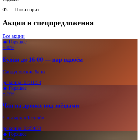
05 — Пока горит
Акции и спецпредложения
Все акции
🔥 Горящее
−30%
Будни до 16:00 — пар вдвоём
Сандуновские бани
до конца:
02
:
11
:
52
🔥 Горящее
−25%
Чан на дровах под звёздами
Чан-парк «Лесной»
до конца:
04
:
59
:
52
🔥 Горящее
−40%