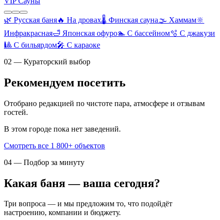
VIP Сауны
🌿
Русская баня
🔥
На дровах
🌡️
Финская сауна
🌫️
Хаммам
🔆
Инфракрасная
🛁
Японская офуро
🏊
С бассейном
🫧
С джакузи
🎱
С бильярдом
🎤
С караоке
02 — Кураторский выбор
Рекомендуем посетить
Отобрано редакцией по чистоте пара, атмосфере и отзывам
гостей.
В этом городе пока нет заведений.
Смотреть все 1 800+ объектов
04 — Подбор за минуту
Какая баня — ваша сегодня?
Три вопроса — и мы предложим то, что подойдёт
настроению, компании и бюджету.