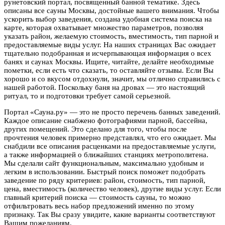
рунетовский портал, посвященный банной тематике. Здесь
описаны все сауны Москвы, достойные вашего внимания. Чтобы
ускорить выбор заведения, создана удобная система поиска на
карте, которая охватывает множество параметров, позволяя
указать район, желаемую стоимость, вместимость, тип парной и
предоставляемые виды услуг. На наших страницах Вас ожидает
тщательно подобранная и исчерпывающая информация о всех
банях и саунах Москвы. Ищите, читайте, делайте необходимые
пометки, если есть что сказать, то оставляйте отзывы. Если Вы
хорошо и со вкусом отдохнули, значит, мы отлично справились с
нашей работой. Поскольку баня на дровах — это настоящий
ритуал, то и подготовки требует самой серьезной.
Портал «Сауна.ру» — это не просто перечень банных заведений.
Каждое описание снабжено фотографиями парной, бассейна,
других помещений. Это сделано для того, чтобы после
прочтения человек примерно представлял, что его ожидает. Мы
снабдили все описания расценками на предоставляемые услуги,
а также информацией о ближайших станциях метрополитена.
Мы сделали сайт функциональным, максимально удобным и
легким в использовании. Быстрый поиск поможет подобрать
заведение по ряду критериев: район, стоимость, тип парной,
цена, вместимость (количество человек), другие виды услуг. Если
главный критерий поиска — стоимость сауны, то можно
отфильтровать весь набор предложений именно по этому
признаку. Так Вы сразу увидите, какие варианты соответствуют
Вашим пожеланиям.