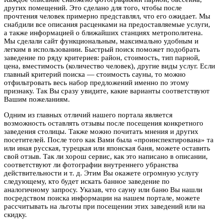
других помещений. Это сделано для того, чтобы после
прочтения человек примерно представлял, что его ожидает. Мы
снабдили все описания расценками на предоставляемые услуги,
а также информацией о ближайших станциях метрополитена.
Мы сделали сайт функциональным, максимально удобным и
легким в использовании. Быстрый поиск поможет подобрать
заведение по ряду критериев: район, стоимость, тип парной,
цена, вместимость (количество человек), другие виды услуг. Если
главный критерий поиска — стоимость сауны, то можно
отфильтровать весь набор предложений именно по этому
признаку. Так Вы сразу увидите, какие варианты соответствуют
Вашим пожеланиям.
Одним из главных отличий нашего портала является
возможность оставлять отзывы после посещения конкретного
заведения столицы. Также можно почитать мнения и других
посетителей. После того как Вами была «проинспектирована» та
или иная русская, турецкая или японская баня, можете оставить
свой отзыв. Так ли хорош сервис, как это написано в описании,
соответствуют ли фотографии внутреннего убранства
действительности и т. д. Этим Вы окажете огромную услугу
следующему, кто будет искать банное заведение по
аналогичному запросу. Указав, что сауну или баню Вы нашли
посредством поиска информации на нашем портале, можете
рассчитывать на льготы при посещении этих заведений или на
скидку.