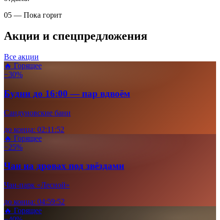
05 — Пока горит
Акции и спецпредложения
Все акции
🔥 Горящее
−30%
Будни до 16:00 — пар вдвоём
Сандуновские бани
до конца:
02
:
11
:
51
🔥 Горящее
−25%
Чан на дровах под звёздами
Чан-парк «Лесной»
до конца:
04
:
59
:
51
🔥 Горящее
−40%