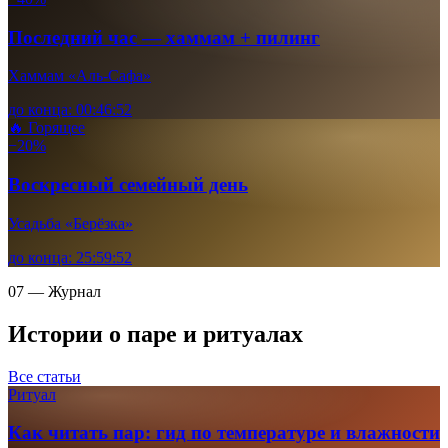
Последний час — хаммам + пилинг
Хаммам «Аль-Сафа»
до конца:
00
:
46
:
51
🔥 Горящее
−20%
Воскресный семейный день
Усадьба «Берёзка»
до конца:
25
:
59
:
51
07 — Журнал
Истории о паре и ритуалах
Все статьи
Ритуал
Как читать пар: гид по температуре и влажности