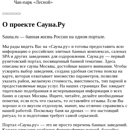
Чан-парк «Лесной»
О проекте Сауна.Ру
Sauna.ru — банная жизнь России на одном портале.
Мы рады видеть Вас на «Сауна.ру» и готовы предоставить всю
информацию о российских элитных банных комплексах, салонах
SPA и других заведениях для оздоровления. Сауна.ру — первый
рунетовский портал, посвященный банной тематике. Здесь
описаны все сауны Москвы, достойные вашего внимания. Чтобы
ускорить выбор заведения, создана удобная система поиска на
карте, которая охватывает множество параметров, позволяя
указать район, желаемую стоимость, вместимость, тип парной и
предоставляемые виды услуг. На наших страницах Вас ожидает
тщательно подобранная и исчерпывающая информация о всех
банях и саунах Москвы. Ищите, читайте, делайте необходимые
пометки, если есть что сказать, то оставляйте отзывы. Если Вы
хорошо и со вкусом отдохнули, значит, мы отлично справились с
нашей работой. Поскольку баня на дровах — это настоящий
ритуал, то и подготовки требует самой серьезной.
Портал «Сауна.ру» — это не просто перечень банных заведений.
Каждое описание снабжено фотографиями парной, бассейна,