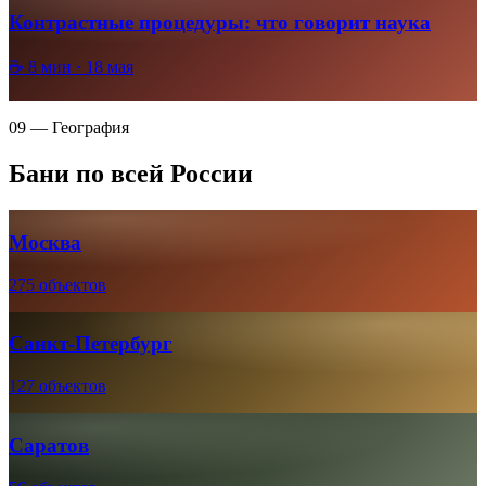
Контрастные процедуры: что говорит наука
☕
8
мин ·
18 мая
09 — География
Бани по всей России
Москва
275 объектов
Санкт-Петербург
127 объектов
Саратов