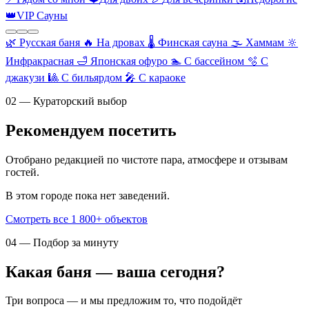
👑
VIP Сауны
🌿
Русская баня
🔥
На дровах
🌡️
Финская сауна
🌫️
Хаммам
🔆
Инфракрасная
🛁
Японская офуро
🏊
С бассейном
🫧
С
джакузи
🎱
С бильярдом
🎤
С караоке
02 — Кураторский выбор
Рекомендуем посетить
Отобрано редакцией по чистоте пара, атмосфере и отзывам
гостей.
В этом городе пока нет заведений.
Смотреть все 1 800+ объектов
04 — Подбор за минуту
Какая баня — ваша сегодня?
Три вопроса — и мы предложим то, что подойдёт