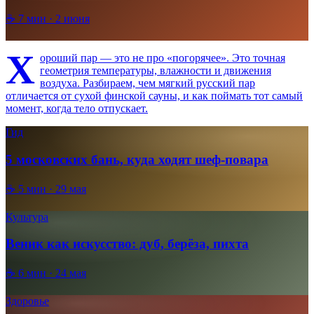
☕
7
мин ·
2 июня
Х
ороший пар — это не про «погорячее». Это точная
геометрия температуры, влажности и движения
воздуха. Разбираем, чем мягкий русский пар
отличается от сухой финской сауны, и как поймать тот самый
момент, когда тело отпускает.
Гид
5 московских бань, куда ходят шеф-повара
☕
5
мин ·
29 мая
Культура
Веник как искусство: дуб, берёза, пихта
☕
6
мин ·
24 мая
Здоровье