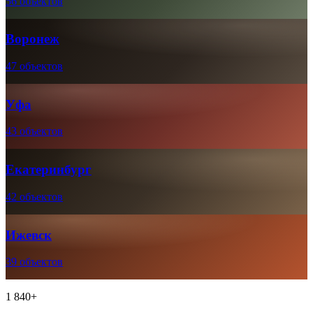
56 объектов
Воронеж
47 объектов
Уфа
43 объектов
Екатеринбург
42 объектов
Ижевск
39 объектов
1 840+