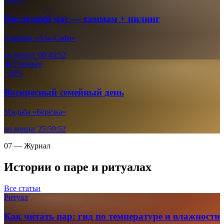
Последний час — хаммам + пилинг
Хаммам «Аль-Сафа»
до конца:
00
:
46
:
51
🔥 Горящее
−20%
Воскресный семейный день
Усадьба «Берёзка»
до конца:
25
:
59
:
51
07 — Журнал
Истории о паре и ритуалах
Все статьи
Ритуал
Как читать пар: гид по температуре и влажности