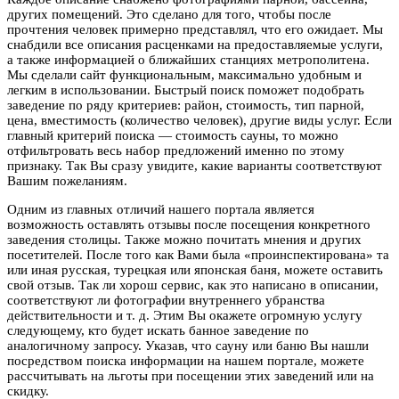
других помещений. Это сделано для того, чтобы после
прочтения человек примерно представлял, что его ожидает. Мы
снабдили все описания расценками на предоставляемые услуги,
а также информацией о ближайших станциях метрополитена.
Мы сделали сайт функциональным, максимально удобным и
легким в использовании. Быстрый поиск поможет подобрать
заведение по ряду критериев: район, стоимость, тип парной,
цена, вместимость (количество человек), другие виды услуг. Если
главный критерий поиска — стоимость сауны, то можно
отфильтровать весь набор предложений именно по этому
признаку. Так Вы сразу увидите, какие варианты соответствуют
Вашим пожеланиям.
Одним из главных отличий нашего портала является
возможность оставлять отзывы после посещения конкретного
заведения столицы. Также можно почитать мнения и других
посетителей. После того как Вами была «проинспектирована» та
или иная русская, турецкая или японская баня, можете оставить
свой отзыв. Так ли хорош сервис, как это написано в описании,
соответствуют ли фотографии внутреннего убранства
действительности и т. д. Этим Вы окажете огромную услугу
следующему, кто будет искать банное заведение по
аналогичному запросу. Указав, что сауну или баню Вы нашли
посредством поиска информации на нашем портале, можете
рассчитывать на льготы при посещении этих заведений или на
скидку.