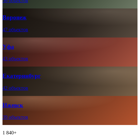
56 объектов
Воронеж
47 объектов
Уфа
43 объектов
Екатеринбург
42 объектов
Ижевск
39 объектов
1 840+