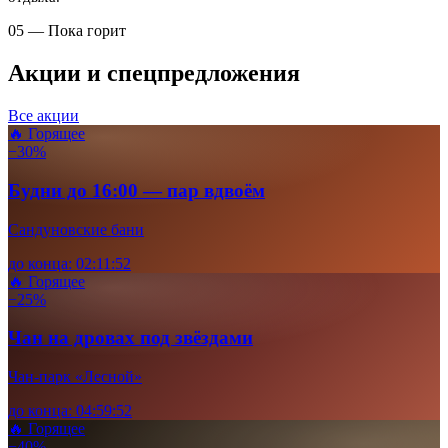
05 — Пока горит
Акции и спецпредложения
Все акции
🔥 Горящее
−30%
Будни до 16:00 — пар вдвоём
Сандуновские бани
до конца:
02
:
11
:
51
🔥 Горящее
−25%
Чан на дровах под звёздами
Чан-парк «Лесной»
до конца:
04
:
59
:
51
🔥 Горящее
−40%