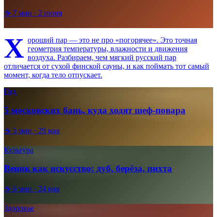
☕
7
мин ·
2 июня
Х
ороший пар — это не про «погорячее». Это точная
геометрия температуры, влажности и движения
воздуха. Разбираем, чем мягкий русский пар
отличается от сухой финской сауны, и как поймать тот самый
момент, когда тело отпускает.
Гид
5 московских бань, куда ходят шеф-повара
☕
5
мин ·
29 мая
Культура
Веник как искусство: дуб, берёза, пихта
☕
6
мин ·
24 мая
Здоровье