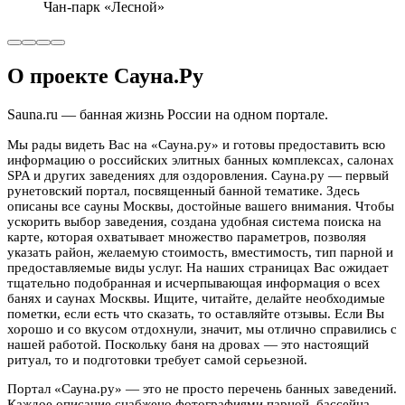
Чан-парк «Лесной»
О проекте Сауна.Ру
Sauna.ru — банная жизнь России на одном портале.
Мы рады видеть Вас на «Сауна.ру» и готовы предоставить всю
информацию о российских элитных банных комплексах, салонах
SPA и других заведениях для оздоровления. Сауна.ру — первый
рунетовский портал, посвященный банной тематике. Здесь
описаны все сауны Москвы, достойные вашего внимания. Чтобы
ускорить выбор заведения, создана удобная система поиска на
карте, которая охватывает множество параметров, позволяя
указать район, желаемую стоимость, вместимость, тип парной и
предоставляемые виды услуг. На наших страницах Вас ожидает
тщательно подобранная и исчерпывающая информация о всех
банях и саунах Москвы. Ищите, читайте, делайте необходимые
пометки, если есть что сказать, то оставляйте отзывы. Если Вы
хорошо и со вкусом отдохнули, значит, мы отлично справились с
нашей работой. Поскольку баня на дровах — это настоящий
ритуал, то и подготовки требует самой серьезной.
Портал «Сауна.ру» — это не просто перечень банных заведений.
Каждое описание снабжено фотографиями парной, бассейна,