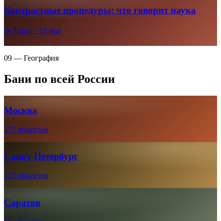
Контрастные процедуры: что говорит наука
☕
8
мин ·
18 мая
09 — География
Бани по всей России
Москва
275 объектов
Санкт-Петербург
127 объектов
Саратов