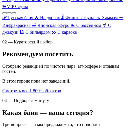
👑
VIP Сауны
🌿
Русская баня
🔥
На дровах
🌡️
Финская сауна
🌫️
Хаммам
🔆
Инфракрасная
🛁
Японская офуро
🏊
С бассейном
🫧
С
джакузи
🎱
С бильярдом
🎤
С караоке
02 — Кураторский выбор
Рекомендуем посетить
Отобрано редакцией по чистоте пара, атмосфере и отзывам
гостей.
В этом городе пока нет заведений.
Смотреть все 1 800+ объектов
04 — Подбор за минуту
Какая баня — ваша сегодня?
Три вопроса — и мы предложим то, что подойдёт