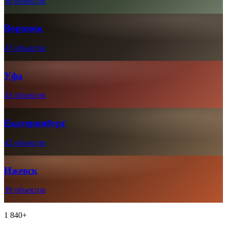
56 объектов
Воронеж
47 объектов
Уфа
43 объектов
Екатеринбург
42 объектов
Ижевск
39 объектов
1 840+