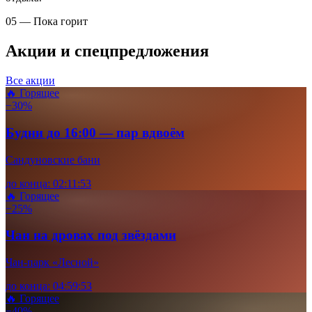
05 — Пока горит
Акции и спецпредложения
Все акции
🔥 Горящее
−30%
Будни до 16:00 — пар вдвоём
Сандуновские бани
до конца:
02
:
11
:
52
🔥 Горящее
−25%
Чан на дровах под звёздами
Чан-парк «Лесной»
до конца:
04
:
59
:
52
🔥 Горящее
−40%