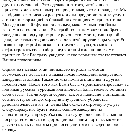
других помещений. Это сделано для того, чтобы после
прочтения человек примерно представлял, что его ожидает. Мы
снабдили все описания расценками на предоставляемые услуги,
а также информацией о ближайших станциях метрополитена.
Мы сделали сайт функциональным, максимально удобным и
легким в использовании. Быстрый поиск поможет подобрать
заведение по ряду критериев: район, стоимость, тип парной,
цена, вместимость (количество человек), другие виды услуг. Если
главный критерий поиска — стоимость сауны, то можно
отфильтровать весь набор предложений именно по этому
признаку. Так Вы сразу увидите, какие варианты соответствуют
Вашим пожеланиям.
Одним из главных отличий нашего портала является
возможность оставлять отзывы после посещения конкретного
заведения столицы. Также можно почитать мнения и других
посетителей. После того как Вами была «проинспектирована» та
или иная русская, турецкая или японская баня, можете оставить
свой отзыв. Так ли хорош сервис, как это написано в описании,
соответствуют ли фотографии внутреннего убранства
действительности и т. д. Этим Вы окажете огромную услугу
следующему, кто будет искать банное заведение по
аналогичному запросу. Указав, что сауну или баню Вы нашли
посредством поиска информации на нашем портале, можете
рассчитывать на льготы при посещении этих заведений или на
скидку.