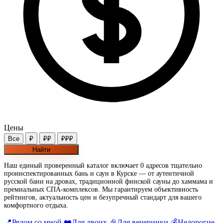
Цены
Все
₽
₽₽
₽₽₽
Найти
Наш единый проверенный каталог включает 0 адресов тщательно
проинспектированных бань и саун в Курске — от аутентичной
русской бани на дровах, традиционной финской сауны до хаммама и
премиальных СПА-комплексов. Мы гарантируем объективность
рейтингов, актуальность цен и безупречный стандарт для вашего
комфортного отдыха.
📍
Рядом со мной
❤️
Для двоих
🎉
Для вечеринки
💰
Недорогие