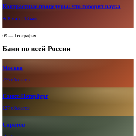
Контрастные процедуры: что говорит наука
☕
8
мин ·
18 мая
09 — География
Бани по всей России
Москва
275 объектов
Санкт-Петербург
127 объектов
Саратов