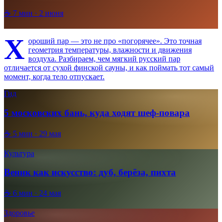
☕
7
мин ·
2 июня
Х
ороший пар — это не про «погорячее». Это точная
геометрия температуры, влажности и движения
воздуха. Разбираем, чем мягкий русский пар
отличается от сухой финской сауны, и как поймать тот самый
момент, когда тело отпускает.
Гид
5 московских бань, куда ходят шеф-повара
☕
5
мин ·
29 мая
Культура
Веник как искусство: дуб, берёза, пихта
☕
6
мин ·
24 мая
Здоровье