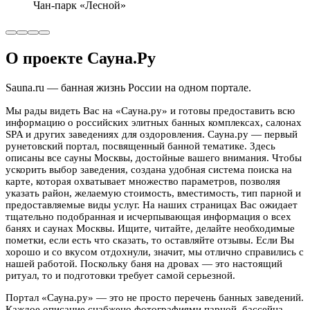
Чан-парк «Лесной»
О проекте Сауна.Ру
Sauna.ru — банная жизнь России на одном портале.
Мы рады видеть Вас на «Сауна.ру» и готовы предоставить всю
информацию о российских элитных банных комплексах, салонах
SPA и других заведениях для оздоровления. Сауна.ру — первый
рунетовский портал, посвященный банной тематике. Здесь
описаны все сауны Москвы, достойные вашего внимания. Чтобы
ускорить выбор заведения, создана удобная система поиска на
карте, которая охватывает множество параметров, позволяя
указать район, желаемую стоимость, вместимость, тип парной и
предоставляемые виды услуг. На наших страницах Вас ожидает
тщательно подобранная и исчерпывающая информация о всех
банях и саунах Москвы. Ищите, читайте, делайте необходимые
пометки, если есть что сказать, то оставляйте отзывы. Если Вы
хорошо и со вкусом отдохнули, значит, мы отлично справились с
нашей работой. Поскольку баня на дровах — это настоящий
ритуал, то и подготовки требует самой серьезной.
Портал «Сауна.ру» — это не просто перечень банных заведений.
Каждое описание снабжено фотографиями парной, бассейна,