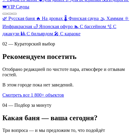
👑
VIP Сауны
🌿
Русская баня
🔥
На дровах
🌡️
Финская сауна
🌫️
Хаммам
🔆
Инфракрасная
🛁
Японская офуро
🏊
С бассейном
🫧
С
джакузи
🎱
С бильярдом
🎤
С караоке
02 — Кураторский выбор
Рекомендуем посетить
Отобрано редакцией по чистоте пара, атмосфере и отзывам
гостей.
В этом городе пока нет заведений.
Смотреть все 1 800+ объектов
04 — Подбор за минуту
Какая баня — ваша сегодня?
Три вопроса — и мы предложим то, что подойдёт