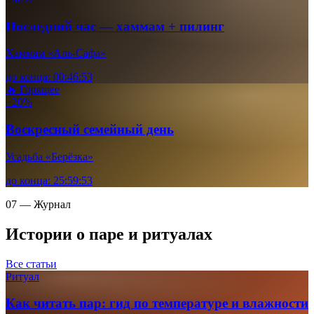
Последний час — хаммам + пилинг
Хаммам «Аль-Сафа»
до конца:
00
:
46
:
52
🔥 Горящее
−20%
Воскресный семейный день
Усадьба «Берёзка»
до конца:
25
:
59
:
52
07 — Журнал
Истории о паре и ритуалах
Все статьи
Ритуал
Как читать пар: гид по температуре и влажности