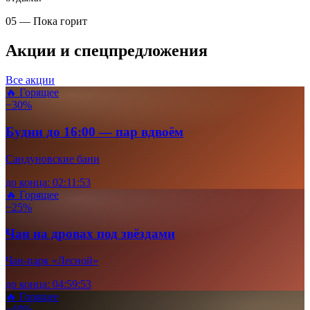
05 — Пока горит
Акции и спецпредложения
Все акции
🔥 Горящее
−30%
Будни до 16:00 — пар вдвоём
Сандуновские бани
до конца:
02
:
11
:
52
🔥 Горящее
−25%
Чан на дровах под звёздами
Чан-парк «Лесной»
до конца:
04
:
59
:
52
🔥 Горящее
−40%