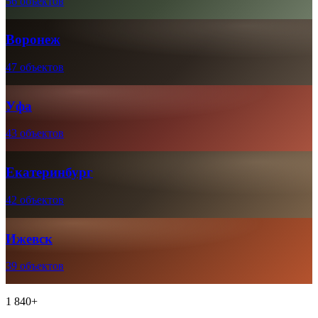
56 объектов
Воронеж
47 объектов
Уфа
43 объектов
Екатеринбург
42 объектов
Ижевск
39 объектов
1 840+