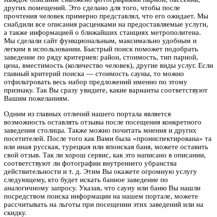
других помещений. Это сделано для того, чтобы после
прочтения человек примерно представлял, что его ожидает. Мы
снабдили все описания расценками на предоставляемые услуги,
а также информацией о ближайших станциях метрополитена.
Мы сделали сайт функциональным, максимально удобным и
легким в использовании. Быстрый поиск поможет подобрать
заведение по ряду критериев: район, стоимость, тип парной,
цена, вместимость (количество человек), другие виды услуг. Если
главный критерий поиска — стоимость сауны, то можно
отфильтровать весь набор предложений именно по этому
признаку. Так Вы сразу увидите, какие варианты соответствуют
Вашим пожеланиям.
Одним из главных отличий нашего портала является
возможность оставлять отзывы после посещения конкретного
заведения столицы. Также можно почитать мнения и других
посетителей. После того как Вами была «проинспектирована» та
или иная русская, турецкая или японская баня, можете оставить
свой отзыв. Так ли хорош сервис, как это написано в описании,
соответствуют ли фотографии внутреннего убранства
действительности и т. д. Этим Вы окажете огромную услугу
следующему, кто будет искать банное заведение по
аналогичному запросу. Указав, что сауну или баню Вы нашли
посредством поиска информации на нашем портале, можете
рассчитывать на льготы при посещении этих заведений или на
скидку.