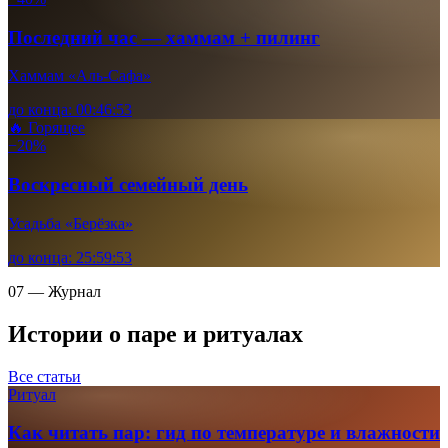
Последний час — хаммам + пилинг
Хаммам «Аль-Сафа»
до конца:
00
:
46
:
52
🔥 Горящее
−20%
Воскресный семейный день
Усадьба «Берёзка»
до конца:
25
:
59
:
52
07 — Журнал
Истории о паре и ритуалах
Все статьи
Ритуал
Как читать пар: гид по температуре и влажности