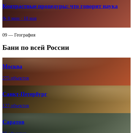
Контрастные процедуры: что говорит наука
☕
8
мин ·
18 мая
09 — География
Бани по всей России
Москва
275 объектов
Санкт-Петербург
127 объектов
Саратов