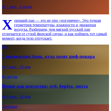
☕
7
мин ·
2 июня
Х
ороший пар — это не про «погорячее». Это точная
геометрия температуры, влажности и движения
воздуха. Разбираем, чем мягкий русский пар
отличается от сухой финской сауны, и как поймать тот самый
момент, когда тело отпускает.
Гид
5 московских бань, куда ходят шеф-повара
☕
5
мин ·
29 мая
Культура
Веник как искусство: дуб, берёза, пихта
☕
6
мин ·
24 мая
Здоровье