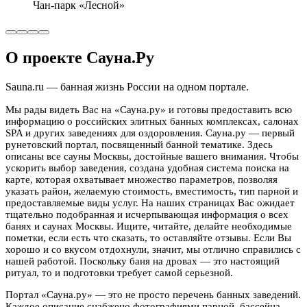
Чан-парк «Лесной»
О проекте Сауна.Ру
Sauna.ru — банная жизнь России на одном портале.
Мы рады видеть Вас на «Сауна.ру» и готовы предоставить всю
информацию о российских элитных банных комплексах, салонах
SPA и других заведениях для оздоровления. Сауна.ру — первый
рунетовский портал, посвященный банной тематике. Здесь
описаны все сауны Москвы, достойные вашего внимания. Чтобы
ускорить выбор заведения, создана удобная система поиска на
карте, которая охватывает множество параметров, позволяя
указать район, желаемую стоимость, вместимость, тип парной и
предоставляемые виды услуг. На наших страницах Вас ожидает
тщательно подобранная и исчерпывающая информация о всех
банях и саунах Москвы. Ищите, читайте, делайте необходимые
пометки, если есть что сказать, то оставляйте отзывы. Если Вы
хорошо и со вкусом отдохнули, значит, мы отлично справились с
нашей работой. Поскольку баня на дровах — это настоящий
ритуал, то и подготовки требует самой серьезной.
Портал «Сауна.ру» — это не просто перечень банных заведений.
Каждое описание снабжено фотографиями парной, бассейна,