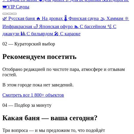
👑
VIP Сауны
🌿
Русская баня
🔥
На дровах
🌡️
Финская сауна
🌫️
Хаммам
🔆
Инфракрасная
🛁
Японская офуро
🏊
С бассейном
🫧
С
джакузи
🎱
С бильярдом
🎤
С караоке
02 — Кураторский выбор
Рекомендуем посетить
Отобрано редакцией по чистоте пара, атмосфере и отзывам
гостей.
В этом городе пока нет заведений.
Смотреть все 1 800+ объектов
04 — Подбор за минуту
Какая баня — ваша сегодня?
Три вопроса — и мы предложим то, что подойдёт