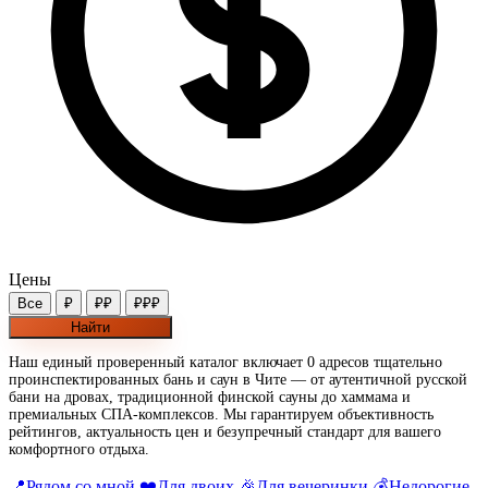
Цены
Все
₽
₽₽
₽₽₽
Найти
Наш единый проверенный каталог включает 0 адресов тщательно
проинспектированных бань и саун в Чите — от аутентичной русской
бани на дровах, традиционной финской сауны до хаммама и
премиальных СПА-комплексов. Мы гарантируем объективность
рейтингов, актуальность цен и безупречный стандарт для вашего
комфортного отдыха.
📍
Рядом со мной
❤️
Для двоих
🎉
Для вечеринки
💰
Недорогие