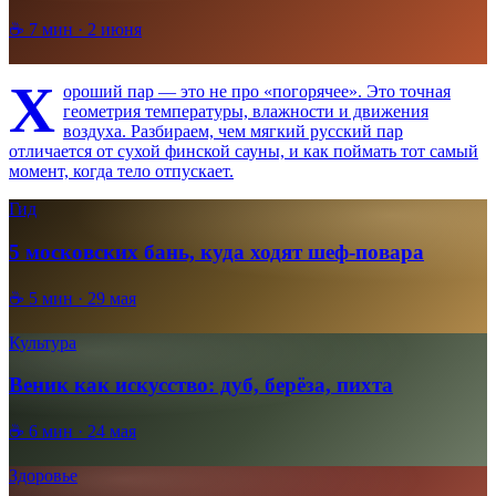
☕
7
мин ·
2 июня
Х
ороший пар — это не про «погорячее». Это точная
геометрия температуры, влажности и движения
воздуха. Разбираем, чем мягкий русский пар
отличается от сухой финской сауны, и как поймать тот самый
момент, когда тело отпускает.
Гид
5 московских бань, куда ходят шеф-повара
☕
5
мин ·
29 мая
Культура
Веник как искусство: дуб, берёза, пихта
☕
6
мин ·
24 мая
Здоровье