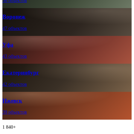
56 объектов
Воронеж
47 объектов
Уфа
43 объектов
Екатеринбург
42 объектов
Ижевск
39 объектов
1 840+