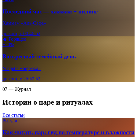
Последний час — хаммам + пилинг
Хаммам «Аль-Сафа»
до конца:
00
:
46
:
51
🔥 Горящее
−20%
Воскресный семейный день
Усадьба «Берёзка»
до конца:
25
:
59
:
51
07 — Журнал
Истории о паре и ритуалах
Все статьи
Ритуал
Как читать пар: гид по температуре и влажности