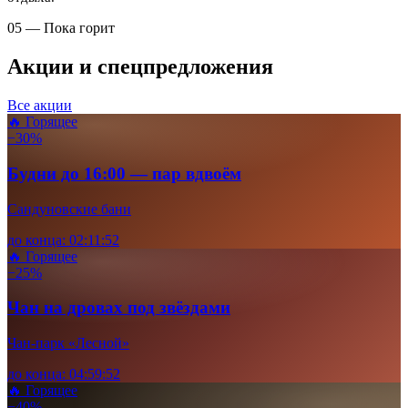
05 — Пока горит
Акции и спецпредложения
Все акции
🔥 Горящее
−30%
Будни до 16:00 — пар вдвоём
Сандуновские бани
до конца:
02
:
11
:
51
🔥 Горящее
−25%
Чан на дровах под звёздами
Чан-парк «Лесной»
до конца:
04
:
59
:
51
🔥 Горящее
−40%