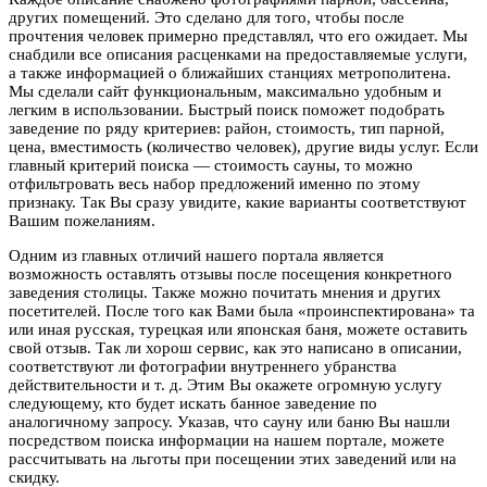
других помещений. Это сделано для того, чтобы после
прочтения человек примерно представлял, что его ожидает. Мы
снабдили все описания расценками на предоставляемые услуги,
а также информацией о ближайших станциях метрополитена.
Мы сделали сайт функциональным, максимально удобным и
легким в использовании. Быстрый поиск поможет подобрать
заведение по ряду критериев: район, стоимость, тип парной,
цена, вместимость (количество человек), другие виды услуг. Если
главный критерий поиска — стоимость сауны, то можно
отфильтровать весь набор предложений именно по этому
признаку. Так Вы сразу увидите, какие варианты соответствуют
Вашим пожеланиям.
Одним из главных отличий нашего портала является
возможность оставлять отзывы после посещения конкретного
заведения столицы. Также можно почитать мнения и других
посетителей. После того как Вами была «проинспектирована» та
или иная русская, турецкая или японская баня, можете оставить
свой отзыв. Так ли хорош сервис, как это написано в описании,
соответствуют ли фотографии внутреннего убранства
действительности и т. д. Этим Вы окажете огромную услугу
следующему, кто будет искать банное заведение по
аналогичному запросу. Указав, что сауну или баню Вы нашли
посредством поиска информации на нашем портале, можете
рассчитывать на льготы при посещении этих заведений или на
скидку.