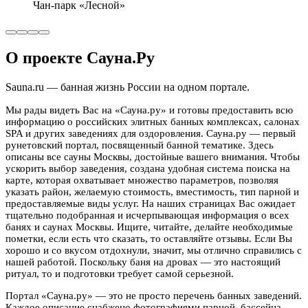
Чан-парк «Лесной»
О проекте Сауна.Ру
Sauna.ru — банная жизнь России на одном портале.
Мы рады видеть Вас на «Сауна.ру» и готовы предоставить всю
информацию о российских элитных банных комплексах, салонах
SPA и других заведениях для оздоровления. Сауна.ру — первый
рунетовский портал, посвященный банной тематике. Здесь
описаны все сауны Москвы, достойные вашего внимания. Чтобы
ускорить выбор заведения, создана удобная система поиска на
карте, которая охватывает множество параметров, позволяя
указать район, желаемую стоимость, вместимость, тип парной и
предоставляемые виды услуг. На наших страницах Вас ожидает
тщательно подобранная и исчерпывающая информация о всех
банях и саунах Москвы. Ищите, читайте, делайте необходимые
пометки, если есть что сказать, то оставляйте отзывы. Если Вы
хорошо и со вкусом отдохнули, значит, мы отлично справились с
нашей работой. Поскольку баня на дровах — это настоящий
ритуал, то и подготовки требует самой серьезной.
Портал «Сауна.ру» — это не просто перечень банных заведений.
Каждое описание снабжено фотографиями парной, бассейна,