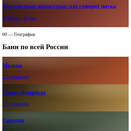
Контрастные процедуры: что говорит наука
☕
8
мин ·
18 мая
09 — География
Бани по всей России
Москва
275 объектов
Санкт-Петербург
127 объектов
Саратов