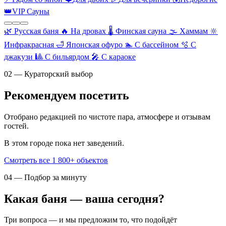
👑
VIP Сауны
🌿
Русская баня
🔥
На дровах
🌡️
Финская сауна
🌫️
Хаммам
🔆
Инфракрасная
🛁
Японская офуро
🏊
С бассейном
🫧
С
джакузи
🎱
С бильярдом
🎤
С караоке
02 — Кураторский выбор
Рекомендуем посетить
Отобрано редакцией по чистоте пара, атмосфере и отзывам
гостей.
В этом городе пока нет заведений.
Смотреть все 1 800+ объектов
04 — Подбор за минуту
Какая баня — ваша сегодня?
Три вопроса — и мы предложим то, что подойдёт