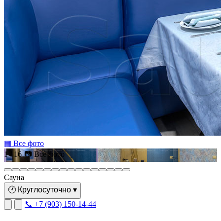
▦ Все фото
1 / 16
📷 Все фото
Сауна
🕐
Круглосуточно
▾
📞 +7 (903) 150-14-44