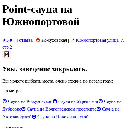
Point-сауна на
Южнопортовой
★
5.0
· 4 отзыва
|
🚇
Кожуховская
|
📍 Южнопортовая улица, 7,
стр.2
🚪
Увы, заведение закрылось.
Вы можете выбрать места, очень схожие по параметрам:
По метро
🚇 Сауна на Кожуховской
🚇 Сауна на Угрешской
🚇 Сауна на
Дубровке
🚇 Сауна на Волгоградском проспекте
🚇 Сауна на
Автозаводской
🚇 Сауна на Новохохловской