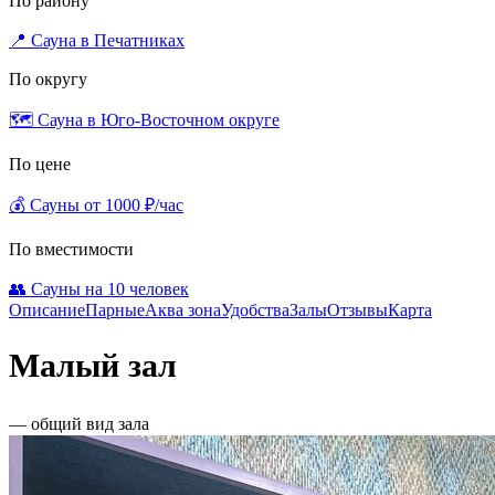
По району
📍 Сауна в Печатниках
По округу
🗺️ Сауна в Юго-Восточном округе
По цене
💰 Сауны от 1000 ₽/час
По вместимости
👥 Сауны на 10 человек
Описание
Парные
Аква зона
Удобства
Залы
Отзывы
Карта
Малый зал
— общий вид зала