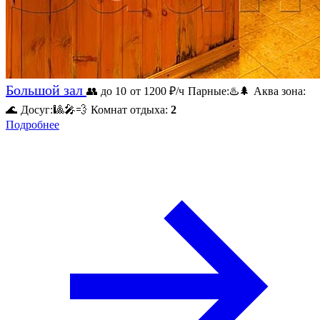
Большой зал
👥 до 10
от 1200
₽/ч
Парные:
♨️
🌲
Аква зона:
🌊
Досуг:
🎱
🎤
💨
Комнат отдыха:
2
Подробнее