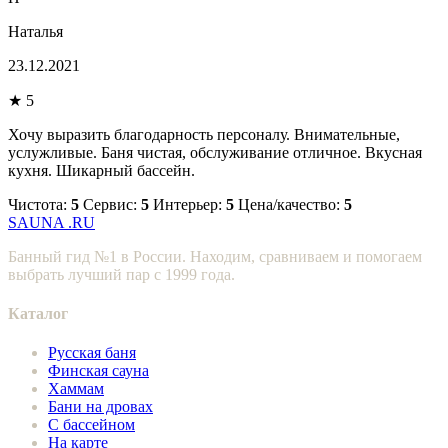
Наталья
23.12.2021
★ 5
Хочу выразить благодарность персоналу. Внимательные,
услужливые. Баня чистая, обслуживание отличное. Вкусная
кухня. Шикарный бассейн.
Чистота:
5
Сервис:
5
Интерьер:
5
Цена/качество:
5
SAUNA
.RU
Банный гид №1 в России. Находим, сравниваем и помогаем
выбрать лучший пар с 1999 года.
Каталог
Русская баня
Финская сауна
Хаммам
Бани на дровах
С бассейном
На карте