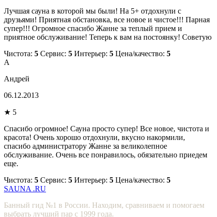
Лучшая сауна в которой мы были! На 5+ отдохнули с
друзьями! Приятная обстановка, все новое и чистое!!! Парная
супер!!! Огромное спасибо Жанне за теплый прием и
приятное обслуживание! Теперь к вам на постоянку! Советую
Чистота:
5
Сервис:
5
Интерьер:
5
Цена/качество:
5
А
Андрей
06.12.2013
★ 5
Спасибо огромное! Сауна просто супер! Все новое, чистота и
красота! Очень хорошо отдохнули, вкусно накормили,
спасибо администратору Жанне за великолепное
обслуживание. Очень все понравилось, обязательно приедем
еще.
Чистота:
5
Сервис:
5
Интерьер:
5
Цена/качество:
5
SAUNA
.RU
Банный гид №1 в России. Находим, сравниваем и помогаем
выбрать лучший пар с 1999 года.