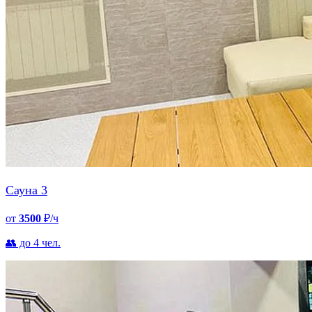
Сауна 3
от
3500
₽/ч
👥 до 4 чел.