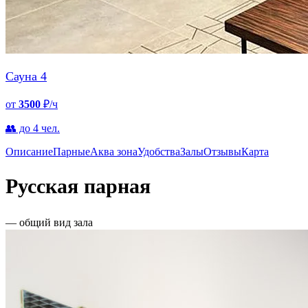
Сауна 4
от
3500
₽/ч
👥 до 4 чел.
Описание
Парные
Аква зона
Удобства
Залы
Отзывы
Карта
Русская парная
— общий вид зала