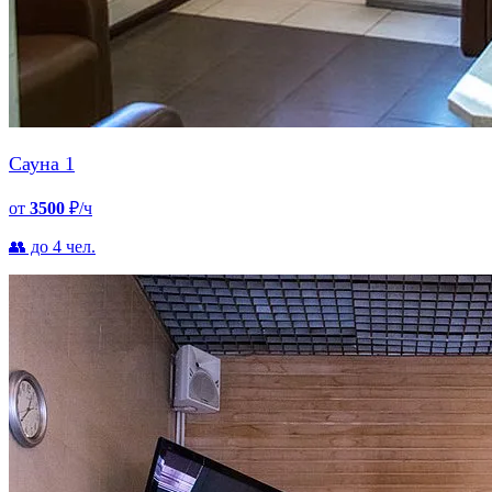
Сауна 1
от
3500
₽/ч
👥 до 4 чел.