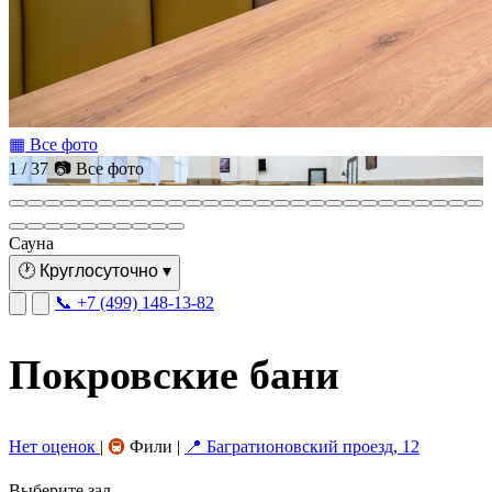
▦ Все фото
1 / 37
📷 Все фото
Сауна
🕐
Круглосуточно
▾
📞 +7 (499) 148-13-82
Покровские бани
Нет оценок
|
🚇
Фили
|
📍 Багратионовский проезд, 12
Выберите зал