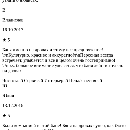
узнать о нюансах.
В
Владислав
16.10.2017
★ 5
Баня именно на дровах и этому все предпочтение!
\r\nКультурно, красиво и аккуратно!\r\nПерсонал всегда
встречает, улыбается и все в целом очень гостеприимно!
\r\np.s. большое внимание уделяется, что баня действительно
на дровах.
Чистота:
5
Сервис:
5
Интерьер:
5
Цена/качество:
5
Ю
Юлия
13.12.2016
★ 5
Были компанией в этой бане! Бяня на дровах супер, как будто