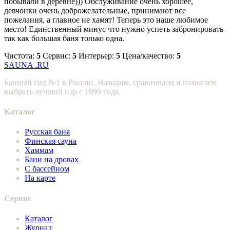
побывали в деревне))) Обслуживание очень хорошее,
девчонки очень доброжелательные, принимают все
пожелания, а главное не хамят! Теперь это наше любимое
место! Единственный минус что нужно успеть забронировать
так как большая баня только одна.
Чистота:
5
Сервис:
5
Интерьер:
5
Цена/качество:
5
SAUNA
.RU
Банный гид №1 в России. Находим, сравниваем и помогаем
выбрать лучший пар с 1999 года.
Каталог
Русская баня
Финская сауна
Хаммам
Бани на дровах
С бассейном
На карте
Сервис
Каталог
Журнал