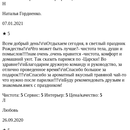
Н
Наталья Гордиенко.
07.01.2021
★ 5
Всем добрый день!\r\nОтдыхаем сегодня, в светлый праздник
Рождества!\r\nЧто может быть лучше?- чистота тела, души и
помыслов!!!!нам очень ,очень нравится -чистота, комфорт и
домашний уют. Так сказать паримся по -Царски! Во
здравие!\r\nБлагодарим дружную команду и руководство, за
отлично проведенное время!\r\nСпасибо большое за
подарок!!!\r\nСпасибо за ароматный вкусный травяной чай-то
что нужно после парилки!!!\r\nБуду рекомендовать друзьям и
знакомым.вмех с праздником!
Чистота:
5
Сервис:
5
Интерьер:
5
Цена/качество:
5
Л
Любовь
26.09.2020