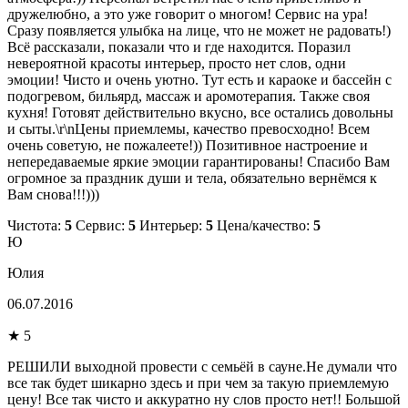
дружелюбно, а это уже говорит о многом! Сервис на ура!
Сразу появляется улыбка на лице, что не может не радовать!)
Всё рассказали, показали что и где находится. Поразил
невероятной красоты интерьер, просто нет слов, одни
эмоции! Чисто и очень уютно. Тут есть и караоке и бассейн с
подогревом, бильярд, массаж и аромотерапия. Также своя
кухня! Готовят действительно вкусно, все остались довольны
и сыты.\r\nЦены приемлемы, качество превосходно! Всем
очень советую, не пожалеете!)) Позитивное настроение и
непередаваемые яркие эмоции гарантированы! Спасибо Вам
огромное за праздник души и тела, обязательно вернёмся к
Вам снова!!!)))
Чистота:
5
Сервис:
5
Интерьер:
5
Цена/качество:
5
Ю
Юлия
06.07.2016
★ 5
РЕШИЛИ выходной провести с семьёй в сауне.Не думали что
все так будет шикарно здесь и при чем за такую приемлемую
цену! Все так чисто и аккуратно ну слов просто нет!! Большой