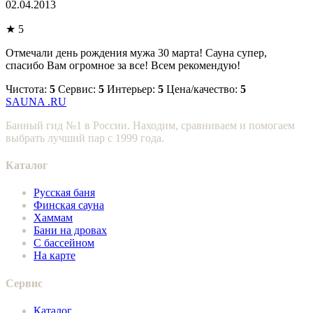
02.04.2013
★ 5
Отмечали день рождения мужа 30 марта! Сауна супер,
спасибо Вам огромное за все! Всем рекомендую!
Чистота:
5
Сервис:
5
Интерьер:
5
Цена/качество:
5
SAUNA
.RU
Банный гид №1 в России. Находим, сравниваем и помогаем
выбрать лучший пар с 1999 года.
Каталог
Русская баня
Финская сауна
Хаммам
Бани на дровах
С бассейном
На карте
Сервис
Каталог