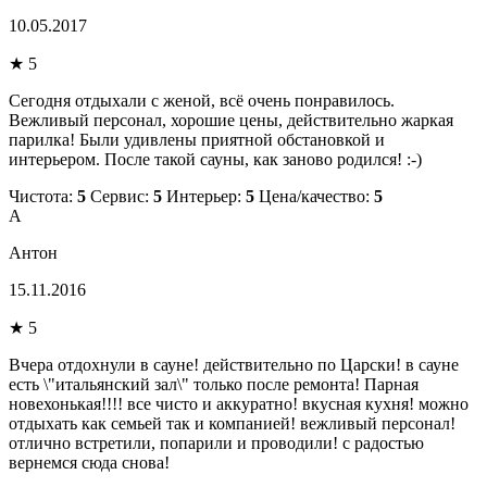
10.05.2017
★ 5
Сегодня отдыхали с женой, всё очень понравилось.
Вежливый персонал, хорошие цены, действительно жаркая
парилка! Были удивлены приятной обстановкой и
интерьером. После такой сауны, как заново родился! :-)
Чистота:
5
Сервис:
5
Интерьер:
5
Цена/качество:
5
А
Антон
15.11.2016
★ 5
Вчера отдохнули в сауне! действительно по Царски! в сауне
есть \"итальянский зал\" только после ремонта! Парная
новехонькая!!!! все чисто и аккуратно! вкусная кухня! можно
отдыхать как семьей так и компанией! вежливый персонал!
отлично встретили, попарили и проводили! с радостью
вернемся сюда снова!