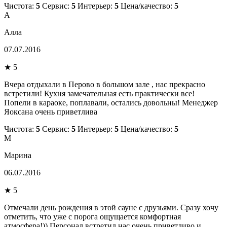
Чистота:
5
Сервис:
5
Интерьер:
5
Цена/качество:
5
А
Алла
07.07.2016
★ 5
Вчера отдыхали в Перово в большом зале , нас прекрасно
встретили! Кухня замечательная есть практически все!
Попели в караоке, поплавали, остались довольны! Менеджер
Яоксана очень приветлива
Чистота:
5
Сервис:
5
Интерьер:
5
Цена/качество:
5
М
Марина
06.07.2016
★ 5
Отмечали день рождения в этой сауне с друзьями. Сразу хочу
отметить, что уже с порога ощущается комфортная
атмосфера!)) Персонал встретил нас очень приветливо и