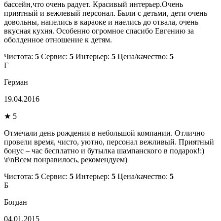
бассейн,что очень радует. Красивый интерьер.Очень
приятный и вежлевый персонал. Были с детьми, дети очень
довольны, напелись в караоке и наелись до отвала, очень
вкусная кухня. Особенно огромное спасибо Евгению за
оболденное отношение к детям.
Чистота:
5
Сервис:
5
Интерьер:
5
Цена/качество:
5
Г
Герман
19.04.2016
★ 5
Отмечали день рождения в небольшой компании. Отлично
провели время, чисто, уютно, персонал вежливый. Приятный
бонус – час бесплатно и бутылка шампанского в подарок!:)
\r\nВсем понравилось, рекомендуем)
Чистота:
5
Сервис:
5
Интерьер:
5
Цена/качество:
5
Б
Богдан
04.01.2015