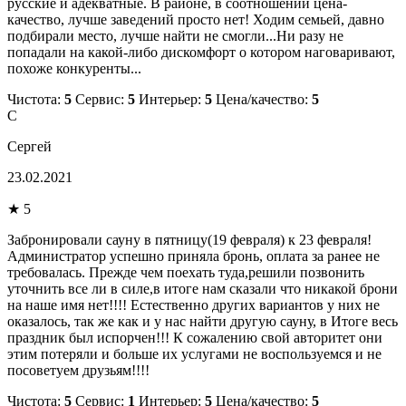
русские и адекватные. В районе, в соотношении цена-
качество, лучше заведений просто нет! Ходим семьей, давно
подбирали место, лучше найти не смогли...Ни разу не
попадали на какой-либо дискомфорт о котором наговаривают,
похоже конкуренты...
Чистота:
5
Сервис:
5
Интерьер:
5
Цена/качество:
5
С
Сергей
23.02.2021
★ 5
Забронировали сауну в пятницу(19 февраля) к 23 февраля!
Администратор успешно приняла бронь, оплата за ранее не
требовалась. Прежде чем поехать туда,решили позвонить
уточнить все ли в силе,в итоге нам сказали что никакой брони
на наше имя нет!!!! Естественно других вариантов у них не
оказалось, так же как и у нас найти другую сауну, в Итоге весь
праздник был испорчен!!! К сожалению свой авторитет они
этим потеряли и больше их услугами не воспользуемся и не
посоветуем друзьям!!!!
Чистота:
5
Сервис:
1
Интерьер:
5
Цена/качество:
5