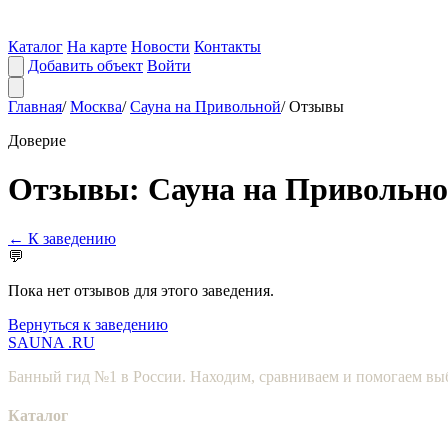
Каталог
На карте
Новости
Контакты
Добавить объект
Войти
Главная
/
Москва
/
Сауна на Привольной
/
Отзывы
Доверие
Отзывы: Сауна на Привольн
← К заведению
💬
Пока нет отзывов для этого заведения.
Вернуться к заведению
SAUNA
.RU
Банный гид №1 в России. Находим, сравниваем и помогаем выб
Каталог