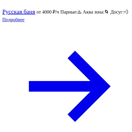
Русская баня
от 4000
₽/ч
Парные:
♨️
Аква зона:
🌀
Досуг:
💨
Подробнее