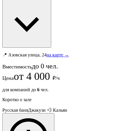
📍 Азовская улица, 24
на карте →
до
0
чел.
Вместимость
от
4 000
Цена
₽/ч
для компаний до
6
чел.
Коротко о зале
Русская баня
Джакузи
💨 Кальян