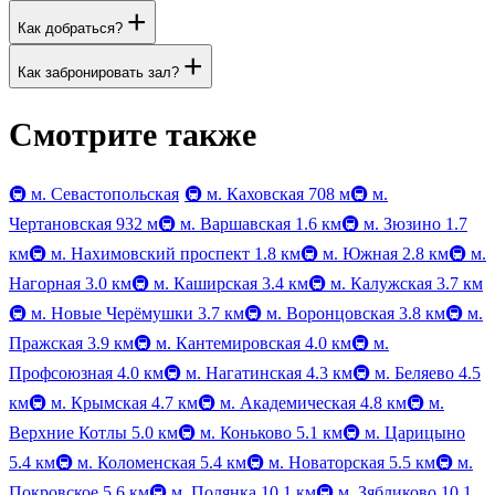
+
Как добраться?
+
Как забронировать зал?
Смотрите также
🚇
м. Севастопольская
🚇
м. Каховская
708 м
🚇
м.
Чертановская
932 м
🚇
м. Варшавская
1.6 км
🚇
м. Зюзино
1.7
км
🚇
м. Нахимовский проспект
1.8 км
🚇
м. Южная
2.8 км
🚇
м.
Нагорная
3.0 км
🚇
м. Каширская
3.4 км
🚇
м. Калужская
3.7 км
🚇
м. Новые Черёмушки
3.7 км
🚇
м. Воронцовская
3.8 км
🚇
м.
Пражская
3.9 км
🚇
м. Кантемировская
4.0 км
🚇
м.
Профсоюзная
4.0 км
🚇
м. Нагатинская
4.3 км
🚇
м. Беляево
4.5
км
🚇
м. Крымская
4.7 км
🚇
м. Академическая
4.8 км
🚇
м.
Верхние Котлы
5.0 км
🚇
м. Коньково
5.1 км
🚇
м. Царицыно
5.4 км
🚇
м. Коломенская
5.4 км
🚇
м. Новаторская
5.5 км
🚇
м.
Покровское
5.6 км
🚇
м. Полянка
10.1 км
🚇
м. Зябликово
10.1