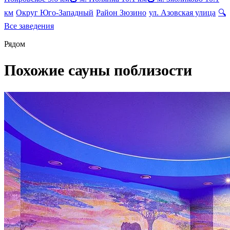
км
Округ Юго-Западный
Район Зюзино
ул. Азовская улица
🔍
Все заведения
Рядом
Похожие сауны поблизости