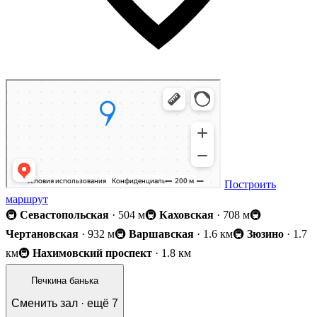
Построить
маршрут
🚇
Севастопольская
· 504 м
🚇
Каховская
· 708 м
🚇
Чертановская
· 932 м
🚇
Варшавская
· 1.6 км
🚇
Зюзино
· 1.7
км
🚇
Нахимовский проспект
· 1.8 км
Печкина банька
Сменить зал · ещё
7