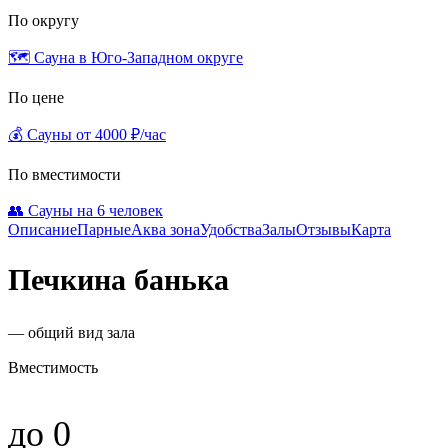
По округу
🗺️ Сауна в Юго-Западном округе
По цене
💰 Сауны от 4000 ₽/час
По вместимости
👥 Сауны на 6 человек
Описание
Парные
Аква зона
Удобства
Залы
Отзывы
Карта
Печкина банька
— общий вид зала
Вместимость
до 0