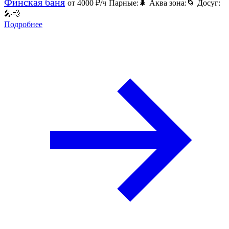
Финская баня
от 4000
₽/ч
Парные:
🌲
Аква зона:
🌀
Досуг:
🎤
💨
Подробнее