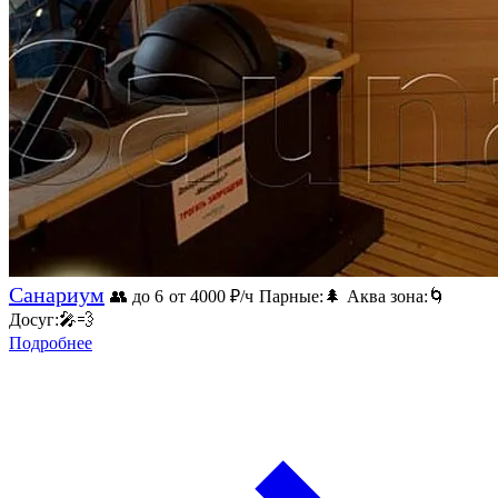
Санариум
👥 до 6
от 4000
₽/ч
Парные:
🌲
Аква зона:
🌀
Досуг:
🎤
💨
Подробнее