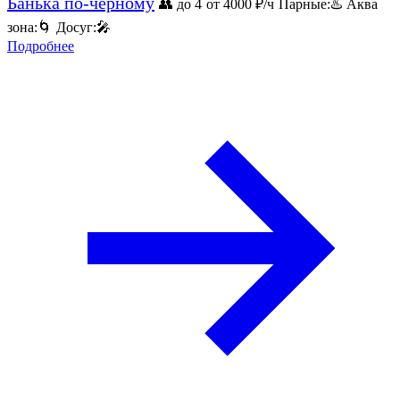
Банька по-черному
👥 до 4
от 4000
₽/ч
Парные:
♨️
Аква
зона:
🌀
Досуг:
🎤
Подробнее