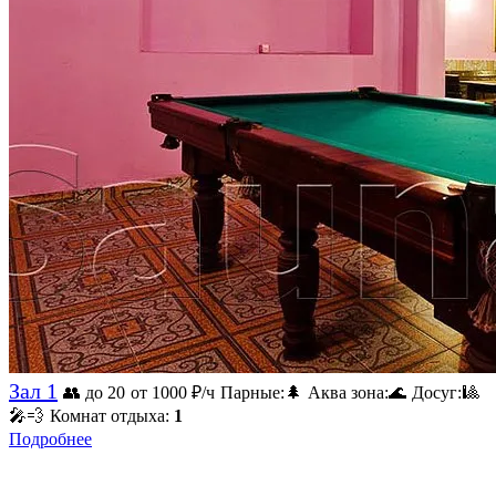
Зал 1
👥 до 20
от 1000
₽/ч
Парные:
🌲
Аква зона:
🌊
Досуг:
🎱
🎤
💨
Комнат отдыха:
1
Подробнее