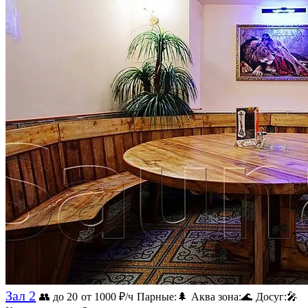
Зал 2
👥 до 20
от 1000
₽/ч
Парные:
🌲
Аква зона:
🌊
Досуг:
🎤