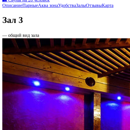
Описание
Парные
Аква зона
Удобства
Залы
Отзывы
Карта
Зал 3
— общий вид зала