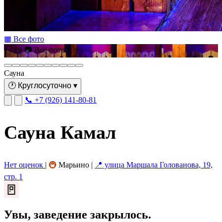
▦ Все фото
1 / 10
📷 Все фото
Сауна
🕐
Круглосуточно
▾
📞 +7 (926) 141-80-81
Сауна Камал
Нет оценок
|
🚇
Марьино
|
📍 улица Маршала Голованова, 19,
стр. 1
🚪
Увы, заведение закрылось.