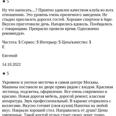
★ 5
Ну что написать....? Приятно удивлен качеством клуба во всех
отношениях. Это уровень очень приличного заведения. Не
стыдно пригласить дорогих гостей. Хорошее спиртное в баре.
Вкусно приготовили дичь. Напарились вдоволь. Пообщались
с товарищами. Прекрасно провели время. Однозначно
рекомендую.
Чистота:
5
Сервис:
5
Интерьер:
5
Цена/качество:
5
Е
Евгений
14.10.2022
★ 5
Укромное и уютное местечко в самом центре Москвы.
Машины поставили во дворе прямо рядом с входом. Красивая
лестница, подсветка, оформление. Все очень современно и
красиво. Новая дорогая мебель, дорогой ремонт, классная
аппаратура. Звук профессиональный. В караоке оторвались с
коллегами. Вкусно готовят (своя кухня) Напитки на любой
вкус. Накрыли хороший стол. Направились от души! Цены
умеренные. Такой крутой отдых стоит своих денег точно.