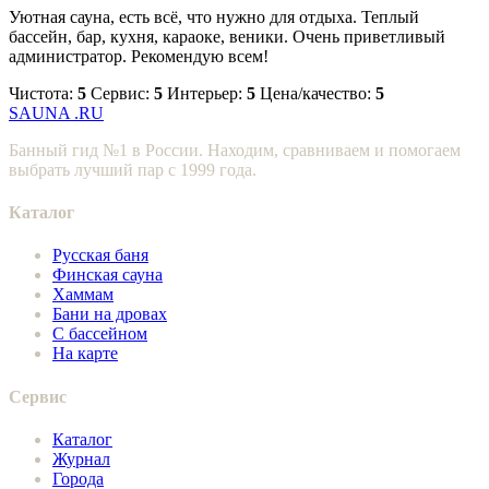
Уютная сауна, есть всё, что нужно для отдыха. Теплый
бассейн, бар, кухня, караоке, веники. Очень приветливый
администратор. Рекомендую всем!
Чистота:
5
Сервис:
5
Интерьер:
5
Цена/качество:
5
SAUNA
.RU
Банный гид №1 в России. Находим, сравниваем и помогаем
выбрать лучший пар с 1999 года.
Каталог
Русская баня
Финская сауна
Хаммам
Бани на дровах
С бассейном
На карте
Сервис
Каталог
Журнал
Города