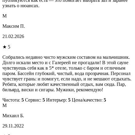
публикуются как есть — это помогает выбрать зал и заранее
узнать о нюансах.
М
Максим П.
21.02.2026
★ 5
Собрались недавно чисто мужским составом на мальчишник.
Долго искали место и с Галереей не прогадали! В этой сауне
чувствуешь себя как в 5* отеле, только с баром и отличным
паром. Бассейн глубокий, чистый, вода прозрачная. Персонал
чувствует грань: и помогут, если надо, и не мешают отдыхать.
Ребята, которые любят качественный отдых, вам сюда. Пар,
бильярд, виски и сигары. Мужики, рекомендую!
Чистота:
5
Сервис:
5
Интерьер:
5
Цена/качество:
5
М
Михаил Б.
29.11.2022