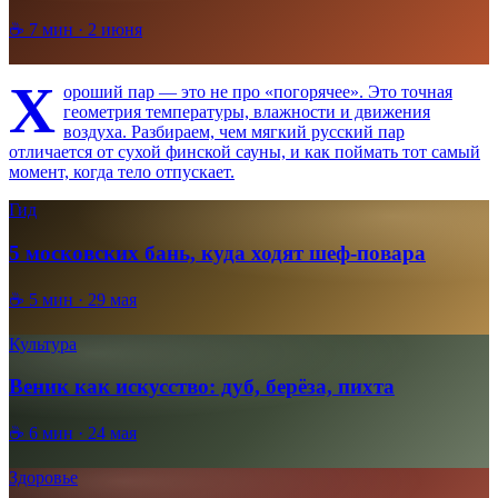
☕
7
мин ·
2 июня
Х
ороший пар — это не про «погорячее». Это точная
геометрия температуры, влажности и движения
воздуха. Разбираем, чем мягкий русский пар
отличается от сухой финской сауны, и как поймать тот самый
момент, когда тело отпускает.
Гид
5 московских бань, куда ходят шеф-повара
☕
5
мин ·
29 мая
Культура
Веник как искусство: дуб, берёза, пихта
☕
6
мин ·
24 мая
Здоровье