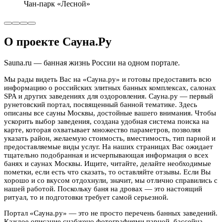
Чан-парк «Лесной»
О проекте Сауна.Ру
Sauna.ru — банная жизнь России на одном портале.
Мы рады видеть Вас на «Сауна.ру» и готовы предоставить всю
информацию о российских элитных банных комплексах, салонах
SPA и других заведениях для оздоровления. Сауна.ру — первый
рунетовский портал, посвященный банной тематике. Здесь
описаны все сауны Москвы, достойные вашего внимания. Чтобы
ускорить выбор заведения, создана удобная система поиска на
карте, которая охватывает множество параметров, позволяя
указать район, желаемую стоимость, вместимость, тип парной и
предоставляемые виды услуг. На наших страницах Вас ожидает
тщательно подобранная и исчерпывающая информация о всех
банях и саунах Москвы. Ищите, читайте, делайте необходимые
пометки, если есть что сказать, то оставляйте отзывы. Если Вы
хорошо и со вкусом отдохнули, значит, мы отлично справились с
нашей работой. Поскольку баня на дровах — это настоящий
ритуал, то и подготовки требует самой серьезной.
Портал «Сауна.ру» — это не просто перечень банных заведений.
Каждое описание снабжено фотографиями парной, бассейна,