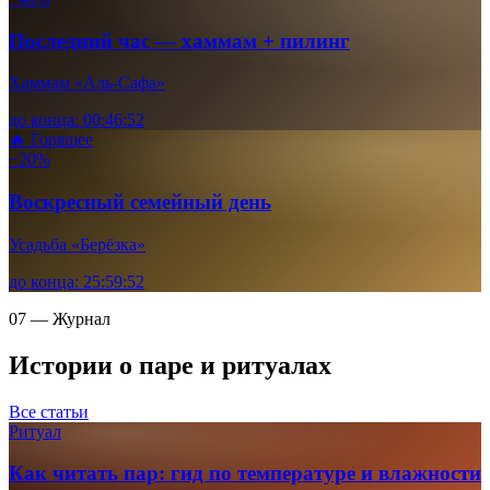
Последний час — хаммам + пилинг
Хаммам «Аль-Сафа»
до конца:
00
:
46
:
51
🔥 Горящее
−20%
Воскресный семейный день
Усадьба «Берёзка»
до конца:
25
:
59
:
51
07 — Журнал
Истории о паре и ритуалах
Все статьи
Ритуал
Как читать пар: гид по температуре и влажности