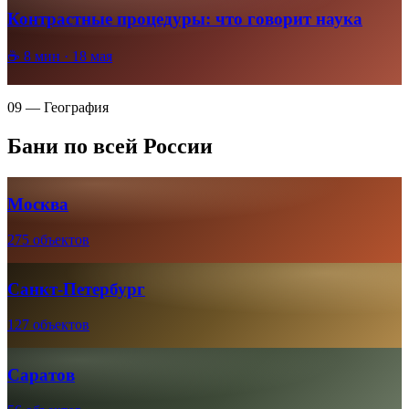
Контрастные процедуры: что говорит наука
☕
8
мин ·
18 мая
09 — География
Бани по всей России
Москва
275 объектов
Санкт-Петербург
127 объектов
Саратов