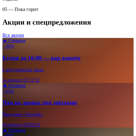
05 — Пока горит
Акции и спецпредложения
Все акции
🔥 Горящее
−30%
Будни до 16:00 — пар вдвоём
Сандуновские бани
до конца:
02
:
11
:
51
🔥 Горящее
−25%
Чан на дровах под звёздами
Чан-парк «Лесной»
до конца:
04
:
59
:
51
🔥 Горящее
−40%