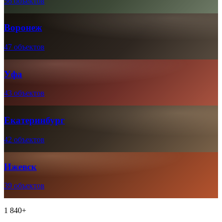
56 объектов
Воронеж
47 объектов
Уфа
43 объектов
Екатеринбург
42 объектов
Ижевск
39 объектов
1 840+