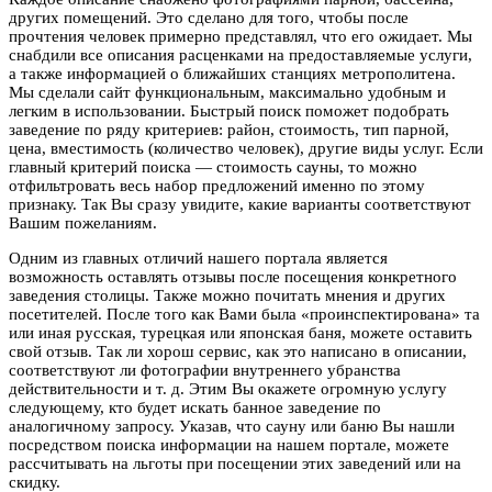
других помещений. Это сделано для того, чтобы после
прочтения человек примерно представлял, что его ожидает. Мы
снабдили все описания расценками на предоставляемые услуги,
а также информацией о ближайших станциях метрополитена.
Мы сделали сайт функциональным, максимально удобным и
легким в использовании. Быстрый поиск поможет подобрать
заведение по ряду критериев: район, стоимость, тип парной,
цена, вместимость (количество человек), другие виды услуг. Если
главный критерий поиска — стоимость сауны, то можно
отфильтровать весь набор предложений именно по этому
признаку. Так Вы сразу увидите, какие варианты соответствуют
Вашим пожеланиям.
Одним из главных отличий нашего портала является
возможность оставлять отзывы после посещения конкретного
заведения столицы. Также можно почитать мнения и других
посетителей. После того как Вами была «проинспектирована» та
или иная русская, турецкая или японская баня, можете оставить
свой отзыв. Так ли хорош сервис, как это написано в описании,
соответствуют ли фотографии внутреннего убранства
действительности и т. д. Этим Вы окажете огромную услугу
следующему, кто будет искать банное заведение по
аналогичному запросу. Указав, что сауну или баню Вы нашли
посредством поиска информации на нашем портале, можете
рассчитывать на льготы при посещении этих заведений или на
скидку.