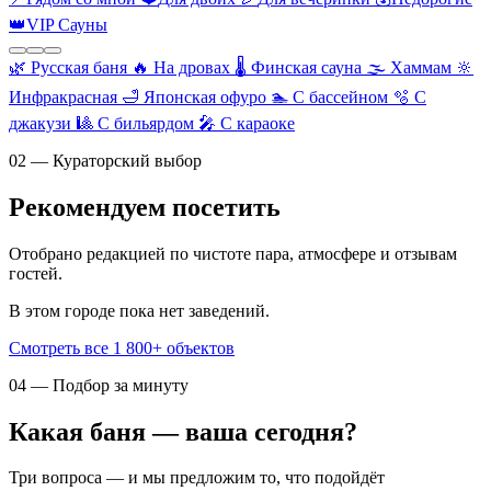
👑
VIP Сауны
🌿
Русская баня
🔥
На дровах
🌡️
Финская сауна
🌫️
Хаммам
🔆
Инфракрасная
🛁
Японская офуро
🏊
С бассейном
🫧
С
джакузи
🎱
С бильярдом
🎤
С караоке
02 — Кураторский выбор
Рекомендуем посетить
Отобрано редакцией по чистоте пара, атмосфере и отзывам
гостей.
В этом городе пока нет заведений.
Смотреть все 1 800+ объектов
04 — Подбор за минуту
Какая баня — ваша сегодня?
Три вопроса — и мы предложим то, что подойдёт